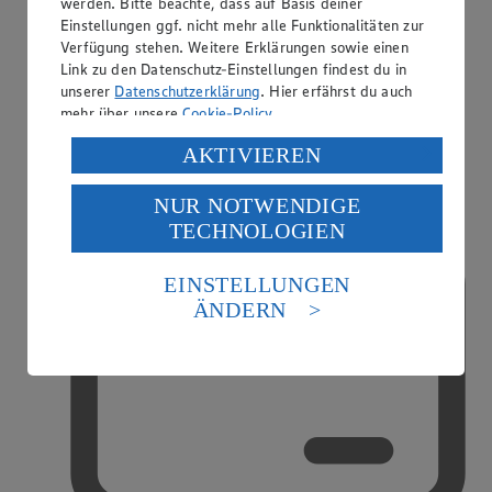
werden. Bitte beachte, dass auf Basis deiner
Einstellungen ggf. nicht mehr alle Funktionalitäten zur
Verfügung stehen. Weitere Erklärungen sowie einen
Link zu den Datenschutz-Einstellungen findest du in
unserer
Datenschutzerklärung
. Hier erfährst du auch
mehr über unsere
Cookie-Policy
.
Handy-Aufladung
Verarbeitung deiner personenbezogenen Daten in den
AKTIVIEREN
USA durch Facebook und YouTube:
NUR NOTWENDIGE
Wenn du auf „Aktivieren“ klickst, willigst du im Sinne
TECHNOLOGIEN
des Art. 49 Abs. 1 Satz 1 lit. a) DSGVO ein, dass deine
Daten in den USA verarbeitet werden. Der EuGH sieht
die USA als Land mit einem nach europäischen
EINSTELLUNGEN
Standards nicht angemessenen Datenschutzniveau an.
ÄNDERN
Es besteht das Risiko eines Zugriffs durch US-
amerikanische Behörden.
Informationen zum Herausgeber der Seite findest du
im
Impressum