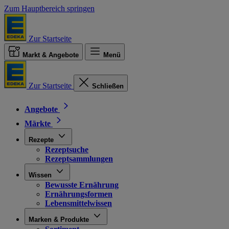
Zum Hauptbereich springen
Zur Startseite
Markt & Angebote
Menü
Zur Startseite
Schließen
Angebote
Märkte
Rezepte
Rezeptsuche
Rezeptsammlungen
Wissen
Bewusste Ernährung
Ernährungsformen
Lebensmittelwissen
Marken & Produkte