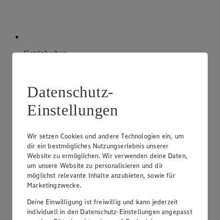
Getränkeshop
Du hast Durst? Kein Problem! Wir bieten dir ein großes
Sortiment an Fruchtsäften, Erfrischungsgetränken und
Datenschutz-
Spirituosen.
Einstellungen
Wir setzen Cookies und andere Technologien ein, um
dir ein bestmögliches Nutzungserlebnis unserer
Website zu ermöglichen. Wir verwenden deine Daten,
um unsere Website zu personalisieren und dir
möglichst relevante Inhalte anzubieten, sowie für
Marketingzwecke.
Deine Einwilligung ist freiwillig und kann jederzeit
individuell in den Datenschutz-Einstellungen angepasst