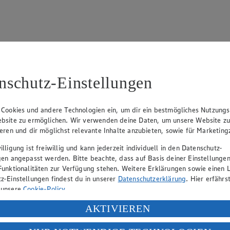
nschutz-Einstellungen
15
fter), Claus Hollinger (Vorstandsmitglied, Sprecher), Dr. Dirk Eßman
 Cookies und andere Technologien ein, um dir ein bestmögliches Nutzungs
bsite zu ermöglichen. Wir verwenden deine Daten, um unsere Website z
ieren und dir möglichst relevante Inhalte anzubieten, sowie für Marketin
eber gewährt Ihnen jedoch das Recht, den auf dieser Website bereitgest
lligung ist freiwillig und kann jederzeit individuell in den Datenschutz-
icherung und Vervielfältigung von Bildmaterial oder Grafiken aus dieser 
gen angepasst werden. Bitte beachte, dass auf Basis deiner Einstellungen
Funktionalitäten zur Verfügung stehen. Weitere Erklärungen sowie einen L
Angebotsinformationen verantwortlich. Firma und Anschriften unserer Mär
z-Einstellungen findest du in unserer
Datenschutzerklärung
. Hier erfährs
 unsere
Cookie-Policy
.
ung deiner personenbezogenen Daten in den USA durch Facebook und Yo
AKTIVIEREN
uf hin, dass wir nicht an einem Streitbeilegungsverfahren vor einer V
f „Aktivieren“ klickst, willigst du im Sinne des Art. 49 Abs. 1 Satz 1 lit