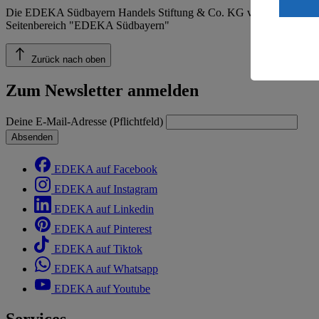
ein, dass 
Die EDEKA Südbayern Handels Stiftung & Co. KG veröffentlicht ins
einem nach
Seitenbereich "EDEKA Südbayern"
Risiko ein
Informatio
Zurück nach oben
Zum Newsletter anmelden
Deine E-Mail-Adresse (Pflichtfeld)
Absenden
EDEKA auf Facebook
EDEKA auf Instagram
EDEKA auf Linkedin
EDEKA auf Pinterest
EDEKA auf Tiktok
EDEKA auf Whatsapp
EDEKA auf Youtube
Services