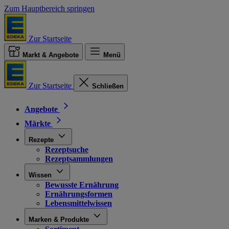
Zum Hauptbereich springen
Zur Startseite
Markt & Angebote
Menü
Zur Startseite
Schließen
Angebote
Märkte
Rezepte
Rezeptsuche
Rezeptsammlungen
Wissen
Bewusste Ernährung
Ernährungsformen
Lebensmittelwissen
Marken & Produkte