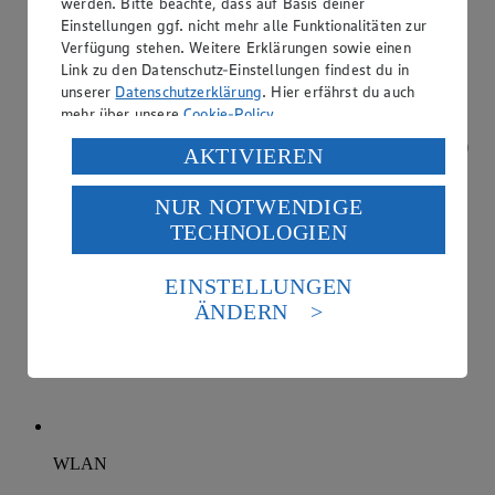
werden. Bitte beachte, dass auf Basis deiner
Einstellungen ggf. nicht mehr alle Funktionalitäten zur
Verfügung stehen. Weitere Erklärungen sowie einen
Link zu den Datenschutz-Einstellungen findest du in
unserer
Datenschutzerklärung
. Hier erfährst du auch
mehr über unsere
Cookie-Policy
.
Verarbeitung deiner personenbezogenen Daten in den
AKTIVIEREN
USA durch Facebook und YouTube:
NUR NOTWENDIGE
Wenn du auf „Aktivieren“ klickst, willigst du im Sinne
TECHNOLOGIEN
des Art. 49 Abs. 1 Satz 1 lit. a) DSGVO ein, dass deine
Daten in den USA verarbeitet werden. Der EuGH sieht
die USA als Land mit einem nach europäischen
EINSTELLUNGEN
Standards nicht angemessenen Datenschutzniveau an.
ÄNDERN
Es besteht das Risiko eines Zugriffs durch US-
amerikanische Behörden.
Informationen zum Herausgeber der Seite findest du
im
Impressum
WLAN