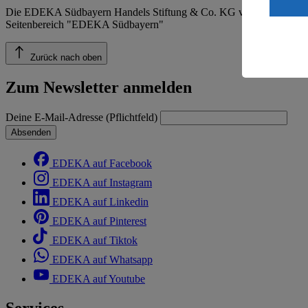
ein, dass 
Die EDEKA Südbayern Handels Stiftung & Co. KG veröffentlicht ins
einem nach
Seitenbereich "EDEKA Südbayern"
Risiko ein
Informatio
Zurück nach oben
Zum Newsletter anmelden
Deine E-Mail-Adresse (Pflichtfeld)
Absenden
EDEKA auf Facebook
EDEKA auf Instagram
EDEKA auf Linkedin
EDEKA auf Pinterest
EDEKA auf Tiktok
EDEKA auf Whatsapp
EDEKA auf Youtube
Services