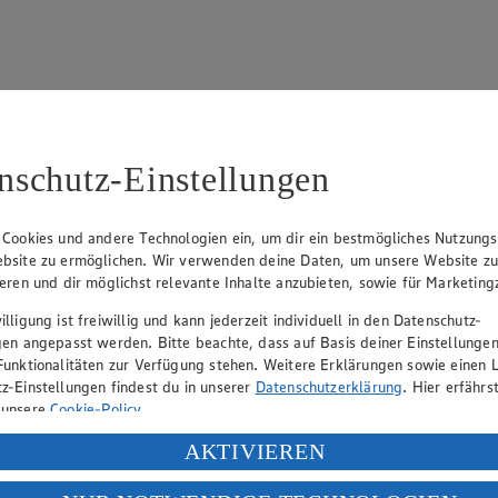
nschutz-Einstellungen
15
fter), Claus Hollinger (Vorstandsmitglied, Sprecher), Dr. Dirk Eßman
 Cookies und andere Technologien ein, um dir ein bestmögliches Nutzungs
bsite zu ermöglichen. Wir verwenden deine Daten, um unsere Website z
ieren und dir möglichst relevante Inhalte anzubieten, sowie für Marketin
eber gewährt Ihnen jedoch das Recht, den auf dieser Website bereitgest
lligung ist freiwillig und kann jederzeit individuell in den Datenschutz-
icherung und Vervielfältigung von Bildmaterial oder Grafiken aus dieser 
gen angepasst werden. Bitte beachte, dass auf Basis deiner Einstellungen
Funktionalitäten zur Verfügung stehen. Weitere Erklärungen sowie einen L
Angebotsinformationen verantwortlich. Firma und Anschriften unserer Mär
z-Einstellungen findest du in unserer
Datenschutzerklärung
. Hier erfährs
 unsere
Cookie-Policy
.
ung deiner personenbezogenen Daten in den USA durch Facebook und Yo
AKTIVIEREN
uf hin, dass wir nicht an einem Streitbeilegungsverfahren vor einer V
f „Aktivieren“ klickst, willigst du im Sinne des Art. 49 Abs. 1 Satz 1 lit