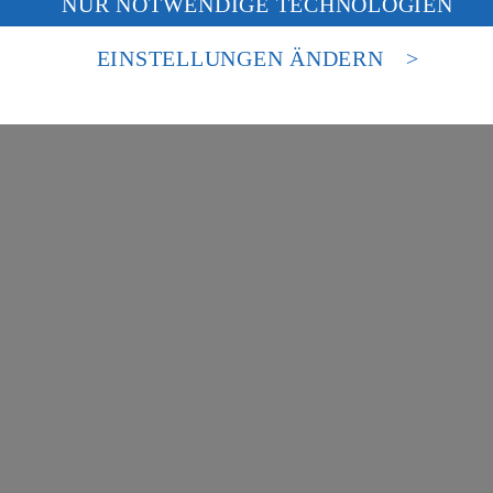
NUR NOTWENDIGE TECHNOLOGIEN
deine Daten in den USA verarbeitet werden. Der EuGH sieht die USA als 
besondere Inhalte zu den Bereichen:
 europäischen Standards nicht angemessenen Datenschutzniveau an. Es b
es Zugriffs durch US-amerikanische Behörden.
EINSTELLUNGEN ÄNDERN
nen zum Herausgeber der Seite findest du im
Impressum