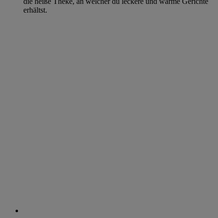
die heiße Theke, an welcher du leckere und warme Gerichte
erhältst.