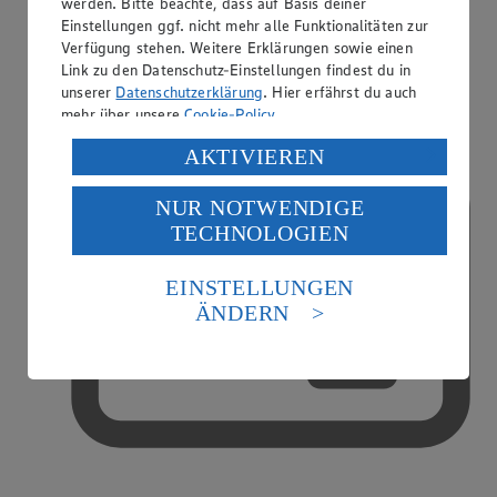
werden. Bitte beachte, dass auf Basis deiner
Einstellungen ggf. nicht mehr alle Funktionalitäten zur
Verfügung stehen. Weitere Erklärungen sowie einen
Handy-Aufladung
Link zu den Datenschutz-Einstellungen findest du in
unserer
Datenschutzerklärung
. Hier erfährst du auch
mehr über unsere
Cookie-Policy
.
Verarbeitung deiner personenbezogenen Daten in den
AKTIVIEREN
USA durch Facebook und YouTube:
NUR NOTWENDIGE
Wenn du auf „Aktivieren“ klickst, willigst du im Sinne
TECHNOLOGIEN
des Art. 49 Abs. 1 Satz 1 lit. a) DSGVO ein, dass deine
Daten in den USA verarbeitet werden. Der EuGH sieht
die USA als Land mit einem nach europäischen
EINSTELLUNGEN
Standards nicht angemessenen Datenschutzniveau an.
ÄNDERN
Es besteht das Risiko eines Zugriffs durch US-
amerikanische Behörden.
Informationen zum Herausgeber der Seite findest du
im
Impressum