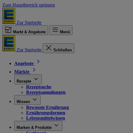
Zum Hauptbereich springen
Zur Startseite
Markt & Angebote
Menü
Zur Startseite
Schließen
Angebote
Märkte
Rezepte
Rezeptsuche
Rezeptsammlungen
Wissen
Bewusste Ernährung
Ernährungsformen
Lebensmittelwissen
Marken & Produkte