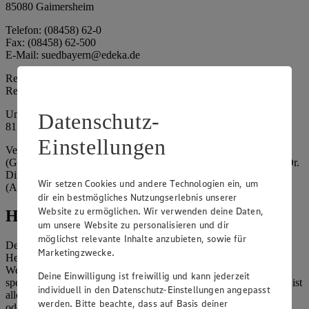
85080 Gaimersheim
Telefon: (08458) 62-0
Fax: (08458) 62-500
E-Mail: suedbayern@edeka.de
Registergericht: Amtsgericht Ingolstadt
Registernummer: HRA 3325
Umsatzsteuer-Identifikationsnummer gem. § 27a UStG: DE
Datenschutz-
815764015
Einstellungen
Vertretungsberechtigte: EDEKA Südbayern Handelsstiftung
(Gesellschafter), Claus Hollinger (Vorstandsmitglied, Sprecher), Dr.
Dirk Eßmann (Vorstandsmitglied), Leo Schwaiberger
Wir setzen Cookies und andere Technologien ein, um
(Aufsichtsratsvorsitzender)
dir ein bestmögliches Nutzungserlebnis unserer
Website zu ermöglichen. Wir verwenden deine Daten,
Hinweise
um unsere Website zu personalisieren und dir
möglichst relevante Inhalte anzubieten, sowie für
Der Inhalt dieser Website ist urheberrechtlich geschützt. Der
Marketingzwecke.
Herausgeber gewährt Ihnen jedoch das Recht, den auf dieser
Website bereitgestellten Text ganz oder ausschnittsweise zu
Deine Einwilligung ist freiwillig und kann jederzeit
speichern und zu vervielfältigen. Aus Gründen des Urheberrechts ist
individuell in den Datenschutz-Einstellungen angepasst
allerdings die Speicherung und Vervielfältigung von Bildmaterial
werden. Bitte beachte, dass auf Basis deiner
oder Grafiken aus dieser Website nicht gestattet.