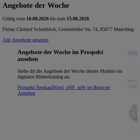
Angebote der Woche
Gültig vom
10.08.2026
bis zum
15.08.2026
.
Firma: Christof Schuhböck, Geisenfelder Str. 74, 85077 Manching
Alle Angebote ansehen
Angebote der Woche im Prospekt
Ange
ansehen
Siehe dir die Angebote der Woche deines Marktes im
digitalen Blätterkatalog an.
aus De
(1kg=
Prospekt NeukaufNord_oNF_mW im Browser
Ansehen