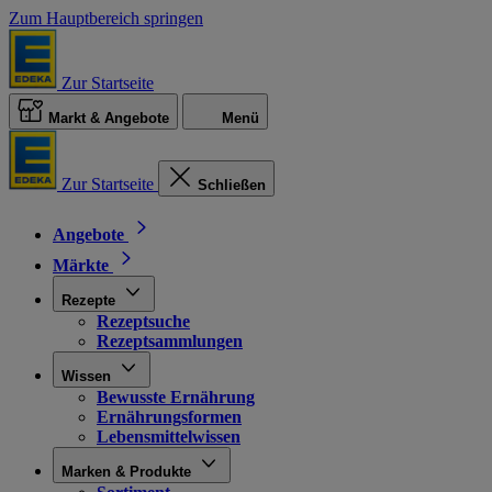
Zum Hauptbereich springen
Zur Startseite
Markt & Angebote
Menü
Zur Startseite
Schließen
Angebote
Märkte
Rezepte
Rezeptsuche
Rezeptsammlungen
Wissen
Bewusste Ernährung
Ernährungsformen
Lebensmittelwissen
Marken & Produkte