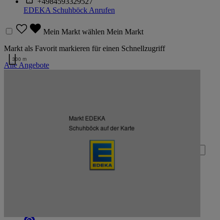
+4984593329527
EDEKA Schuhböck
Anrufen
Mein Markt wählen
Mein Markt
Markt als Favorit markieren für einen Schnellzugriff
300 m
Alle Angebote
Kartendaten werden geladen …
Zurück nach oben
Markt EDEKA
Zum Newsletter anmelden
Schuhböck auf der Karte
Deine E-Mail-Adresse (Pflichtfeld)
Absenden
EDEKA auf Facebook
EDEKA auf Instagram
EDEKA auf Linkedin