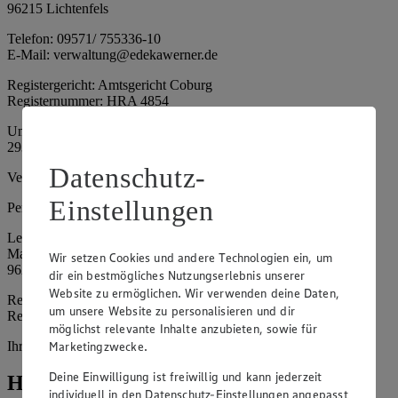
96215 Lichtenfels
Telefon: 09571/ 755336-10
E-Mail: verwaltung@edekawerner.de
Registergericht: Amtsgericht Coburg
Registernummer: HRA 4854
Umsatzsteuer-Identifikationsnummer gem. § 27a UStG: DE
293898480
Datenschutz-
Vertretungsberechtigte: Herr Christian Werner (Gesellschafter)
Einstellungen
Persönlich haftende Gesellschafterin:
Lebensmittelmärkte Werner Verwaltungs GmbH
Mainau 8
Wir setzen Cookies und andere Technologien ein, um
96215 Lichtenfels
dir ein bestmögliches Nutzungserlebnis unserer
Website zu ermöglichen. Wir verwenden deine Daten,
Registergericht: Amtsgericht Coburg
um unsere Website zu personalisieren und dir
Registernummer: HRB 5409
möglichst relevante Inhalte anzubieten, sowie für
Ihrerseits vertreten durch: -
Marketingzwecke.
Deine Einwilligung ist freiwillig und kann jederzeit
Hinweise
individuell in den Datenschutz-Einstellungen angepasst