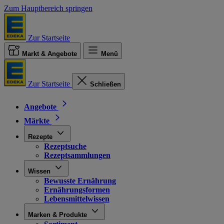
Zum Hauptbereich springen
Zur Startseite
Markt & Angebote
Menü
Zur Startseite
Schließen
Angebote
Märkte
Rezepte
Rezeptsuche
Rezeptsammlungen
Wissen
Bewusste Ernährung
Ernährungsformen
Lebensmittelwissen
Marken & Produkte