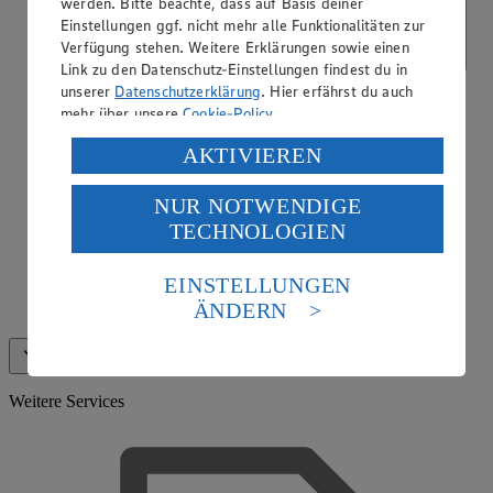
werden. Bitte beachte, dass auf Basis deiner
Einstellungen ggf. nicht mehr alle Funktionalitäten zur
Verfügung stehen. Weitere Erklärungen sowie einen
Link zu den Datenschutz-Einstellungen findest du in
unserer
Datenschutzerklärung
. Hier erfährst du auch
mehr über unsere
Cookie-Policy
.
Verarbeitung deiner personenbezogenen Daten in den
AKTIVIEREN
USA durch Facebook und YouTube:
NUR NOTWENDIGE
Wenn du auf „Aktivieren“ klickst, willigst du im Sinne
TECHNOLOGIEN
des Art. 49 Abs. 1 Satz 1 lit. a) DSGVO ein, dass deine
Daten in den USA verarbeitet werden. Der EuGH sieht
die USA als Land mit einem nach europäischen
EINSTELLUNGEN
Standards nicht angemessenen Datenschutzniveau an.
ÄNDERN
EDEKA Gutscheinkarte
Es besteht das Risiko eines Zugriffs durch US-
amerikanische Behörden.
Alle anzeigen (14)
Weniger anzeigen
Informationen zum Herausgeber der Seite findest du
im
Impressum
Weitere Services