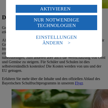
Verarbeitung deiner personenbezogenen Daten in den
AKTIVIEREN
USA durch Facebook und YouTube:
Das Schulfruchtprogramm
NUR NOTWENDIGE
Wenn du auf „Aktivieren“ klickst, willigst du im Sinne
TECHNOLOGIEN
des Art. 49 Abs. 1 Satz 1 lit. a) DSGVO ein, dass deine
Gesunde Ernährung in deutsche Klassenzimmer bringen - unser
Daten in den USA verarbeitet werden. Der EuGH sieht
erklärtes Ziel!
die USA als Land mit einem nach europäischen
EINSTELLUNGEN
Standards nicht angemessenen Datenschutzniveau an.
Als zertifizierter Betrieb für das Schulfruchtprogramm beliefern wir
ÄNDERN
Grundschulen im Landkreis Lichtenfels mehrmals die Woche mit
Es besteht das Risiko eines Zugriffs durch US-
frischen Obst- und Gemüseerzeugnissen. Hierdurch wollen wir
amerikanische Behörden.
erreichen den Kindern zum einen eine gesunde Ernährung
nahezubringen, zum anderen aber auch die Wertschätzung von Obst
Informationen zum Herausgeber der Seite findest du
und Gemüse zu steigern. Für Schüler und Schulen ist dies
im
Impressum
selbstverständlich kostenlos! Die Kosten werden von uns und der
EU getragen.
Erfahren Sie mehr über die Inhalte und den offziellen Ablauf des
Bayerischen Schulfruchtprogramms in unserem
Flyer
.