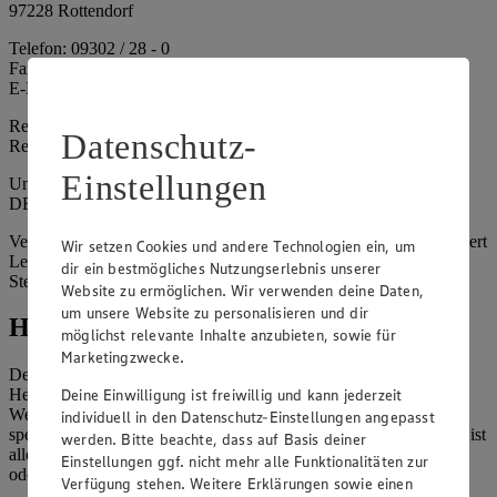
97228 Rottendorf
Telefon: 09302 / 28 - 0
Fax: 09302 / 28 - 214
E-Mail: info@edeka.de
Registergericht: Amtsgericht Würzburg
Datenschutz-
Registernummer: HRA 6164
Einstellungen
Umsatzsteuer-Identifikationsnummer gem. § 27a UStG:
DE261968694
Vertretungsberechtigte: Sebastian Kohrmann (Geschäftsführer), Gert
Wir setzen Cookies und andere Technologien ein, um
Lehmann (Geschäftsführer), Christian Remy (Geschäftsführer),
dir ein bestmögliches Nutzungserlebnis unserer
Stefan Legat (Vorstandsvorsitzender)
Website zu ermöglichen. Wir verwenden deine Daten,
um unsere Website zu personalisieren und dir
Hinweise
möglichst relevante Inhalte anzubieten, sowie für
Marketingzwecke.
Der Inhalt dieser Website ist urheberrechtlich geschützt. Der
Deine Einwilligung ist freiwillig und kann jederzeit
Herausgeber gewährt Ihnen jedoch das Recht, den auf dieser
Website bereitgestellten Text ganz oder ausschnittsweise zu
individuell in den Datenschutz-Einstellungen angepasst
speichern und zu vervielfältigen. Aus Gründen des Urheberrechts ist
werden. Bitte beachte, dass auf Basis deiner
allerdings die Speicherung und Vervielfältigung von Bildmaterial
Einstellungen ggf. nicht mehr alle Funktionalitäten zur
oder Grafiken aus dieser Website nicht gestattet.
Verfügung stehen. Weitere Erklärungen sowie einen