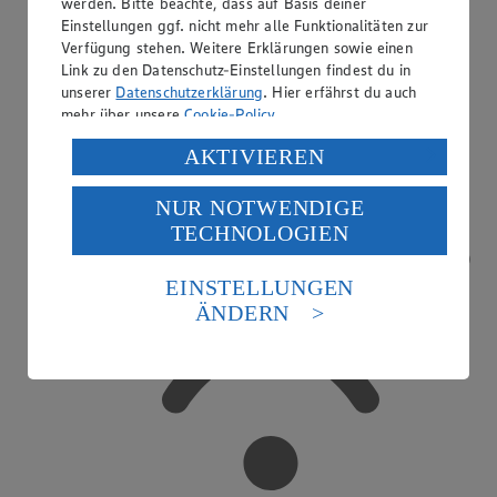
werden. Bitte beachte, dass auf Basis deiner
Einstellungen ggf. nicht mehr alle Funktionalitäten zur
Verfügung stehen. Weitere Erklärungen sowie einen
Link zu den Datenschutz-Einstellungen findest du in
Einkaufsgutscheine
unserer
Datenschutzerklärung
. Hier erfährst du auch
mehr über unsere
Cookie-Policy
.
Verarbeitung deiner personenbezogenen Daten in den
AKTIVIEREN
USA durch Facebook und YouTube:
NUR NOTWENDIGE
Wenn du auf „Aktivieren“ klickst, willigst du im Sinne
TECHNOLOGIEN
des Art. 49 Abs. 1 Satz 1 lit. a) DSGVO ein, dass deine
Daten in den USA verarbeitet werden. Der EuGH sieht
die USA als Land mit einem nach europäischen
EINSTELLUNGEN
Standards nicht angemessenen Datenschutzniveau an.
ÄNDERN
Es besteht das Risiko eines Zugriffs durch US-
amerikanische Behörden.
Informationen zum Herausgeber der Seite findest du
im
Impressum