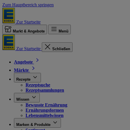
Zum Hauptbereich springen
Zur Startseite
Markt & Angebote
Menü
Zur Startseite
Schließen
Angebote
Märkte
Rezepte
Rezeptsuche
Rezeptsammlungen
Wissen
Bewusste Ernährung
Ernährungsformen
Lebensmittelwissen
Marken & Produkte