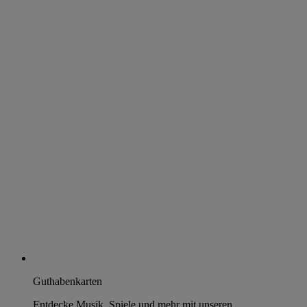
Guthabenkarten
Entdecke Musik, Spiele und mehr mit unseren