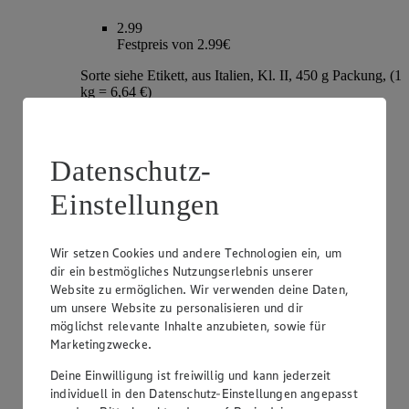
2.99
Festpreis von 2.99€
Sorte siehe Etikett, aus Italien, Kl. II, 450 g Packung, (1
kg = 6,64 €)
Datenschutz-
Einstellungen
Wir setzen Cookies und andere Technologien ein, um
dir ein bestmögliches Nutzungserlebnis unserer
Website zu ermöglichen. Wir verwenden deine Daten,
um unsere Website zu personalisieren und dir
Angebot:
EDEKA Genussmomente Tafeltrauben
möglichst relevante Inhalte anzubieten, sowie für
rot kernlos "Candy Snaps"
Marketingzwecke.
2.99
Deine Einwilligung ist freiwillig und kann jederzeit
Festpreis von 2.99€
individuell in den Datenschutz-Einstellungen angepasst