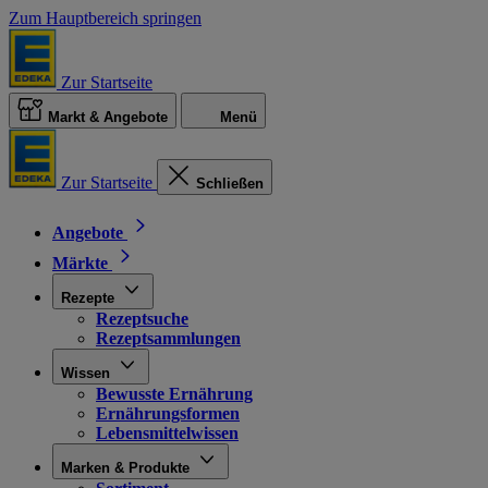
Zum Hauptbereich springen
Zur Startseite
Markt & Angebote
Menü
Zur Startseite
Schließen
Angebote
Märkte
Rezepte
Rezeptsuche
Rezeptsammlungen
Wissen
Bewusste Ernährung
Ernährungsformen
Lebensmittelwissen
Marken & Produkte