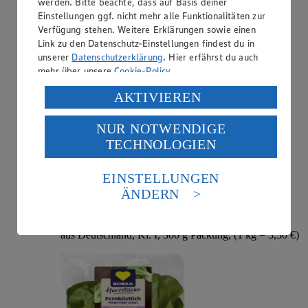
werden. Bitte beachte, dass auf Basis deiner
aus Spanien, Kl. I, 400 g Packung, (1 kg = 7,48 €)
Einstellungen ggf. nicht mehr alle Funktionalitäten zur
Verfügung stehen. Weitere Erklärungen sowie einen
Link zu den Datenschutz-Einstellungen findest du in
unserer
Datenschutzerklärung
. Hier erfährst du auch
mehr über unsere
Cookie-Policy
.
Verarbeitung deiner personenbezogenen Daten in den
AKTIVIEREN
USA durch Facebook und YouTube:
NUR NOTWENDIGE
Wenn du auf „Aktivieren“ klickst, willigst du im Sinne
TECHNOLOGIEN
des Art. 49 Abs. 1 Satz 1 lit. a) DSGVO ein, dass deine
Daten in den USA verarbeitet werden. Der EuGH sieht
die USA als Land mit einem nach europäischen
Angebot:
EDEKA Herzstücke Mini Pak-Choi
EINSTELLUNGEN
Standards nicht angemessenen Datenschutzniveau an.
ÄNDERN
0.99
Es besteht das Risiko eines Zugriffs durch US-
Festpreis von 0.99€
amerikanische Behörden.
aus Deutschland, Kl. I, 300 g Packung, (1 kg = 3,30 €)
Informationen zum Herausgeber der Seite findest du
im
Impressum