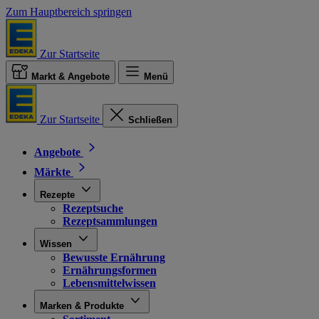
Zum Hauptbereich springen
Zur Startseite
Markt & Angebote
Menü
Zur Startseite
Schließen
Angebote
Märkte
Rezepte
Rezeptsuche
Rezeptsammlungen
Wissen
Bewusste Ernährung
Ernährungsformen
Lebensmittelwissen
Marken & Produkte