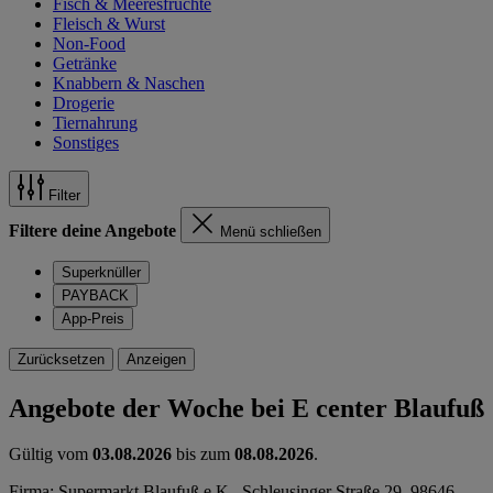
Fisch & Meeresfrüchte
Fleisch & Wurst
Non-Food
Getränke
Knabbern & Naschen
Drogerie
Tiernahrung
Sonstiges
Filter
Filtere deine Angebote
Menü schließen
Superknüller
PAYBACK
App-Preis
Zurücksetzen
Anzeigen
Angebote der Woche bei E center Blaufuß
Gültig vom
03.08.2026
bis zum
08.08.2026
.
Firma: Supermarkt Blaufuß e.K., Schleusinger Straße 29, 98646