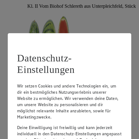
Kl. II Vom Biohof Schlereth aus Unterpleichfeld, Stück
Datenschutz-
Einstellungen
Angebot:
Gut & Günstig Mango "Omer"
Wir setzen Cookies und andere Technologien ein, um
dir ein bestmögliches Nutzungserlebnis unserer
1.29
Website zu ermöglichen. Wir verwenden deine Daten,
Festpreis von 1.29€
um unsere Website zu personalisieren und dir
aus Israel, Kl. I, Stück
möglichst relevante Inhalte anzubieten, sowie für
Marketingzwecke.
Deine Einwilligung ist freiwillig und kann jederzeit
individuell in den Datenschutz-Einstellungen angepasst