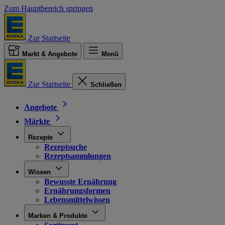
Zum Hauptbereich springen
Zur Startseite
Markt & Angebote
Menü
Zur Startseite
Schließen
Angebote
Märkte
Rezepte
Rezeptsuche
Rezeptsammlungen
Wissen
Bewusste Ernährung
Ernährungsformen
Lebensmittelwissen
Marken & Produkte