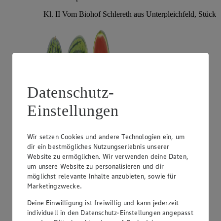
Kl. II Vom Biohof Schlereth aus Unterpleichfeld, Stück
Datenschutz-
Einstellungen
Angebot:
Gut & Günstig Mango "Omer"
Wir setzen Cookies und andere Technologien ein, um
dir ein bestmögliches Nutzungserlebnis unserer
1.29
Website zu ermöglichen. Wir verwenden deine Daten,
Festpreis von 1.29€
um unsere Website zu personalisieren und dir
möglichst relevante Inhalte anzubieten, sowie für
aus Israel, Kl. I, Stück
Marketingzwecke.
Deine Einwilligung ist freiwillig und kann jederzeit
individuell in den Datenschutz-Einstellungen angepasst