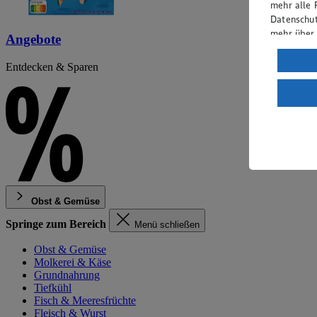
mehr alle 
Datenschut
mehr über
Angebote
Verarbeit
Entdecken & Sparen
Wenn du au
ein, dass 
einem nach
Risiko ein
Informatio
Obst & Gemüse
Springe zum Bereich
Menü schließen
Obst & Gemüse
Molkerei & Käse
Grundnahrung
Tiefkühl
Fisch & Meeresfrüchte
Fleisch & Wurst