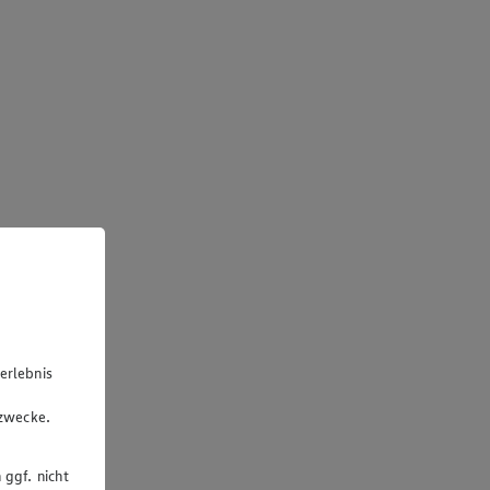
erlebnis
u
gzwecke.
 ggf. nicht