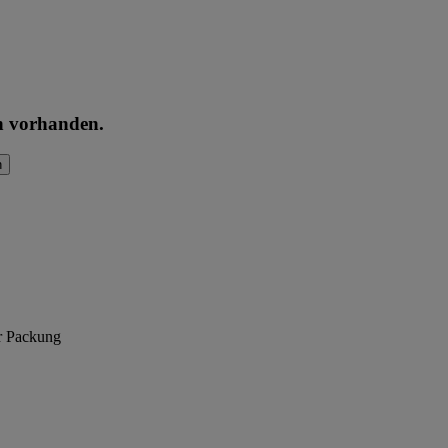
en vorhanden.
n
er Packung