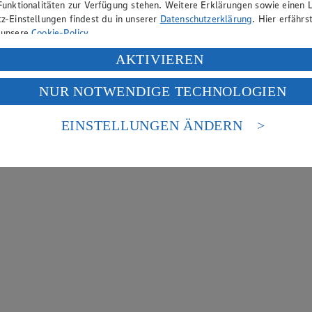
Funktionalitäten zur Verfügung stehen. Weitere Erklärungen sowie einen L
z-Einstellungen findest du in unserer
Datenschutzerklärung
. Hier erfährs
 unsere
Cookie-Policy
.
ung deiner personenbezogenen Daten in den USA durch Facebook und Yo
AKTIVIEREN
f „Aktivieren“ klickst, willigst du im Sinne des Art. 49 Abs. 1 Satz 1 lit
NUR NOTWENDIGE TECHNOLOGIEN
deine Daten in den USA verarbeitet werden. Der EuGH sieht die USA als 
 europäischen Standards nicht angemessenen Datenschutzniveau an. Es b
es Zugriffs durch US-amerikanische Behörden.
EINSTELLUNGEN ÄNDERN
nen zum Herausgeber der Seite findest du im
Impressum