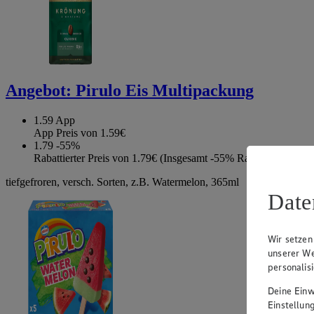
Angebot:
Pirulo Eis Multipackung
1.59
App
App Preis von 1.59€
1.79
-55%
Rabattierter Preis von 1.79€ (Insgesamt -55% Rabatt)
tiefgefroren, versch. Sorten, z.B. Watermelon, 365ml
Date
Wir setzen
unserer We
personalis
Deine Einwi
Einstellun