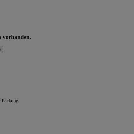
en vorhanden.
n
er Packung