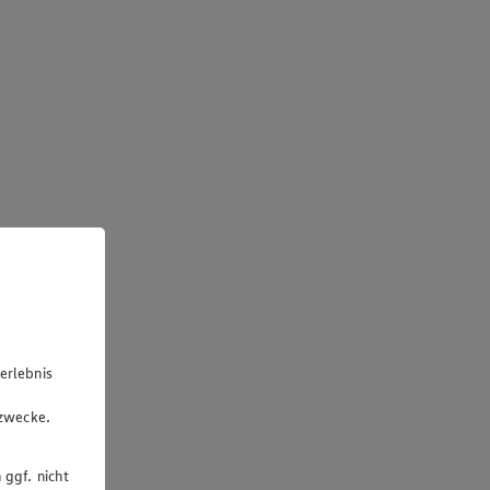
erlebnis
u
gzwecke.
 ggf. nicht