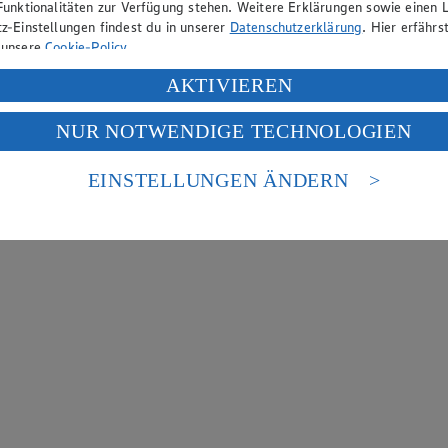
Funktionalitäten zur Verfügung stehen. Weitere Erklärungen sowie einen L
z-Einstellungen findest du in unserer
Datenschutzerklärung
. Hier erfährs
 unsere
Cookie-Policy
.
ung deiner personenbezogenen Daten in den USA durch Facebook und Yo
AKTIVIEREN
f „Aktivieren“ klickst, willigst du im Sinne des Art. 49 Abs. 1 Satz 1 lit
NUR NOTWENDIGE TECHNOLOGIEN
deine Daten in den USA verarbeitet werden. Der EuGH sieht die USA als 
 europäischen Standards nicht angemessenen Datenschutzniveau an. Es b
es Zugriffs durch US-amerikanische Behörden.
EINSTELLUNGEN ÄNDERN
nen zum Herausgeber der Seite findest du im
Impressum