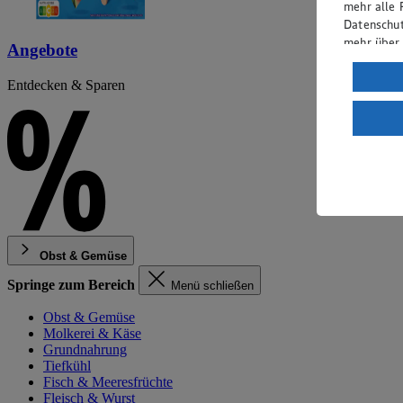
mehr alle 
Datenschut
mehr über
Angebote
Verarbeit
Entdecken & Sparen
Wenn du au
ein, dass 
einem nach
Risiko ein
Informatio
Obst & Gemüse
Springe zum Bereich
Menü schließen
Obst & Gemüse
Molkerei & Käse
Grundnahrung
Tiefkühl
Fisch & Meeresfrüchte
Fleisch & Wurst