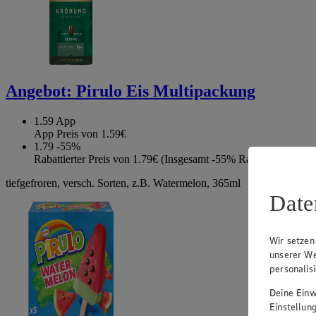
Angebot:
Pirulo Eis Multipackung
1.59
App
App Preis von 1.59€
1.79
-55%
Rabattierter Preis von 1.79€ (Insgesamt -55% Rabatt)
tiefgefroren, versch. Sorten, z.B. Watermelon, 365ml
Date
Wir setzen
unserer We
personalis
Deine Einwi
Einstellun