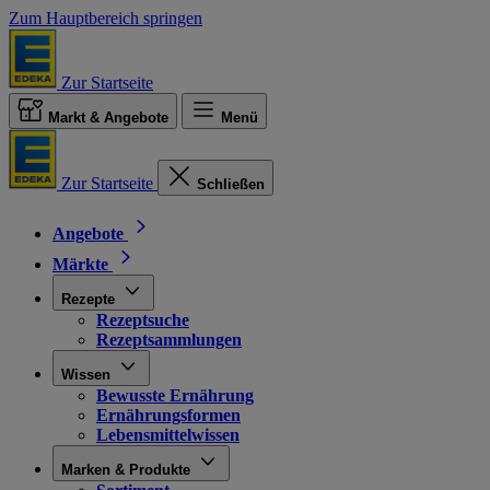
Zum Hauptbereich springen
Zur Startseite
Markt & Angebote
Menü
Zur Startseite
Schließen
Angebote
Märkte
Rezepte
Rezeptsuche
Rezeptsammlungen
Wissen
Bewusste Ernährung
Ernährungsformen
Lebensmittelwissen
Marken & Produkte