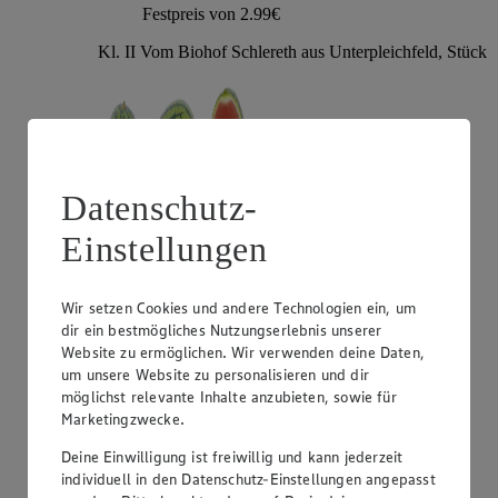
Festpreis von 2.99€
Kl. II Vom Biohof Schlereth aus Unterpleichfeld, Stück
Datenschutz-
Einstellungen
Wir setzen Cookies und andere Technologien ein, um
Angebot:
Gut & Günstig Mango "Omer"
dir ein bestmögliches Nutzungserlebnis unserer
Website zu ermöglichen. Wir verwenden deine Daten,
1.29
um unsere Website zu personalisieren und dir
Festpreis von 1.29€
möglichst relevante Inhalte anzubieten, sowie für
Marketingzwecke.
aus Israel, Kl. I, Stück
Deine Einwilligung ist freiwillig und kann jederzeit
individuell in den Datenschutz-Einstellungen angepasst