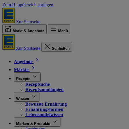
Zum Hauptbereich springen
Zur Startseite
Markt & Angebote
Menü
Zur Startseite
Schließen
Angebote
Märkte
Rezepte
Rezeptsuche
Rezeptsammlungen
Wissen
Bewusste Ernährung
Ernährungsformen
Lebensmittelwissen
Marken & Produkte