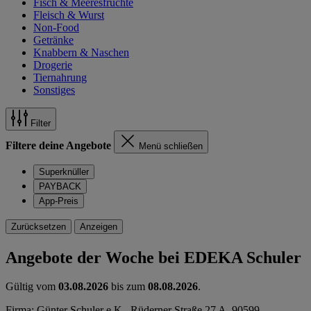
Fisch & Meeresfrüchte
Fleisch & Wurst
Non-Food
Getränke
Knabbern & Naschen
Drogerie
Tiernahrung
Sonstiges
Filter
Filtere deine Angebote
Menü schließen
Superknüller
PAYBACK
App-Preis
Zurücksetzen
Anzeigen
Angebote der Woche bei EDEKA Schuler
Gültig vom
03.08.2026
bis zum
08.08.2026
.
Firma: Günter Schuler e.K., Rüderner Straße 27 A, 90599