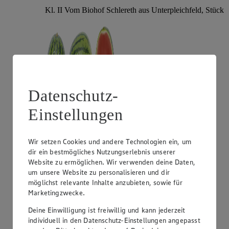
Kl. II Vom Biohof Schlereth aus Unterpleichfeld, Stück
Datenschutz-
Einstellungen
Angebot:
Gut & Günstig Mango "Omer"
Wir setzen Cookies und andere Technologien ein, um
dir ein bestmögliches Nutzungserlebnis unserer
1.29
Website zu ermöglichen. Wir verwenden deine Daten,
Festpreis von 1.29€
um unsere Website zu personalisieren und dir
aus Israel, Kl. I, Stück
möglichst relevante Inhalte anzubieten, sowie für
Marketingzwecke.
Deine Einwilligung ist freiwillig und kann jederzeit
individuell in den Datenschutz-Einstellungen angepasst