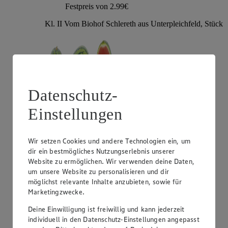
Festpreis von 2.99€
Kl. II Vom Biohof Schlereth aus Unterpleichfeld, Stück
Datenschutz-
Einstellungen
Wir setzen Cookies und andere Technologien ein, um
Angebot:
Gut & Günstig Mango "Omer"
dir ein bestmögliches Nutzungserlebnis unserer
Website zu ermöglichen. Wir verwenden deine Daten,
1.29
um unsere Website zu personalisieren und dir
Festpreis von 1.29€
möglichst relevante Inhalte anzubieten, sowie für
Marketingzwecke.
aus Israel, Kl. I, Stück
Deine Einwilligung ist freiwillig und kann jederzeit
individuell in den Datenschutz-Einstellungen angepasst