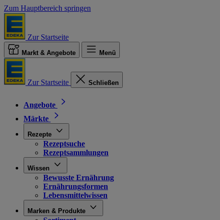
Zum Hauptbereich springen
Zur Startseite
Markt & Angebote
Menü
Zur Startseite
Schließen
Angebote
Märkte
Rezepte
Rezeptsuche
Rezeptsammlungen
Wissen
Bewusste Ernährung
Ernährungsformen
Lebensmittelwissen
Marken & Produkte