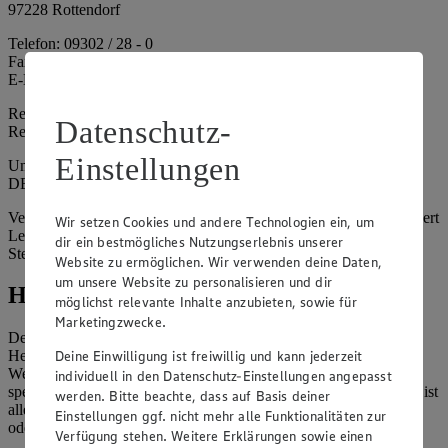
97228 Rottendorf
Telefon: 09302 / 28 - 0
Fax: 09302 / 28 - 214
E-Mail: info@edeka.de
Registergericht: Amtsgericht Würzburg
Datenschutz-
Registernummer: HRA 6164
Einstellungen
Umsatzsteuer-Identifikationsnummer gem. § 27a UStG:
DE261968694
Vertretungsberechtigte: Sebastian Kohrmann (Geschäftsführer), Gert
Wir setzen Cookies und andere Technologien ein, um
Lehmann (Geschäftsführer), Christian Remy (Geschäftsführer),
dir ein bestmögliches Nutzungserlebnis unserer
Stefan Legat (Vorstandsvorsitzender)
Website zu ermöglichen. Wir verwenden deine Daten,
um unsere Website zu personalisieren und dir
Hinweise
möglichst relevante Inhalte anzubieten, sowie für
Marketingzwecke.
Der Inhalt dieser Website ist urheberrechtlich geschützt. Der
Deine Einwilligung ist freiwillig und kann jederzeit
Herausgeber gewährt Ihnen jedoch das Recht, den auf dieser
Website bereitgestellten Text ganz oder ausschnittsweise zu
individuell in den Datenschutz-Einstellungen angepasst
speichern und zu vervielfältigen. Aus Gründen des Urheberrechts ist
werden. Bitte beachte, dass auf Basis deiner
allerdings die Speicherung und Vervielfältigung von Bildmaterial
Einstellungen ggf. nicht mehr alle Funktionalitäten zur
oder Grafiken aus dieser Website nicht gestattet.
Verfügung stehen. Weitere Erklärungen sowie einen