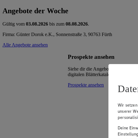
Angebote der Woche
Gültig vom
03.08.2026
bis zum
08.08.2026
.
Firma: Günter Dorok e.K., Sonnenstraße 3, 90763 Fürth
Alle Angebote ansehen
Prospekte ansehen
Siehe dir die Angebote deines Mark
digitalen Blätterkatalog an.
Prospekte ansehen
Date
Wir setzen
unserer We
personalis
Deine Einwi
Einstellun