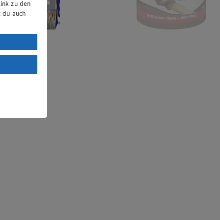
ink zu den
t du auch
uTube:
. a) DSGVO
Land mit
esteht das