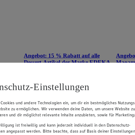
Angebot:
15 % Rabatt auf alle
Angebo
Dessert-Artikel der Marke EDEKA
Maoa
tes im
Genussmomente.
Tag
Tag
Tagespreis
nschutz-Einstellungen
Tagespreis
Produkte
Je nach Verfügbarkeit des Marktes.
 Cookies und andere Technologien ein, um dir ein bestmögliches Nutzungs
bsite zu ermöglichen. Wir verwenden deine Daten, um unsere Website z
ieren und dir möglichst relevante Inhalte anzubieten, sowie für Marketin
lligung ist freiwillig und kann jederzeit individuell in den Datenschutz-
gen angepasst werden. Bitte beachte, dass auf Basis deiner Einstellungen