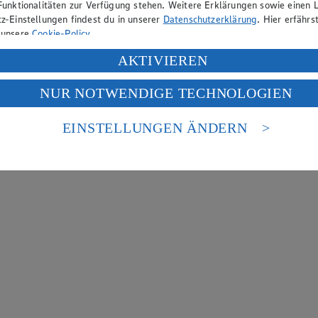
Funktionalitäten zur Verfügung stehen. Weitere Erklärungen sowie einen L
z-Einstellungen findest du in unserer
Datenschutzerklärung
. Hier erfährs
 unsere
Cookie-Policy
.
ung deiner personenbezogenen Daten in den USA durch Facebook und Yo
AKTIVIEREN
f „Aktivieren“ klickst, willigst du im Sinne des Art. 49 Abs. 1 Satz 1 lit
NUR NOTWENDIGE TECHNOLOGIEN
deine Daten in den USA verarbeitet werden. Der EuGH sieht die USA als 
 europäischen Standards nicht angemessenen Datenschutzniveau an. Es b
es Zugriffs durch US-amerikanische Behörden.
EINSTELLUNGEN ÄNDERN
nen zum Herausgeber der Seite findest du im
Impressum