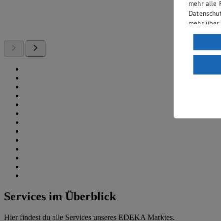
mehr alle 
Datenschut
mehr über
Verarbeit
Wenn du au
ein, dass 
einem nach
Risiko ein
Informatio
Services im Überblick
Hier findest du alle Services unseres EDEKA Marktes.