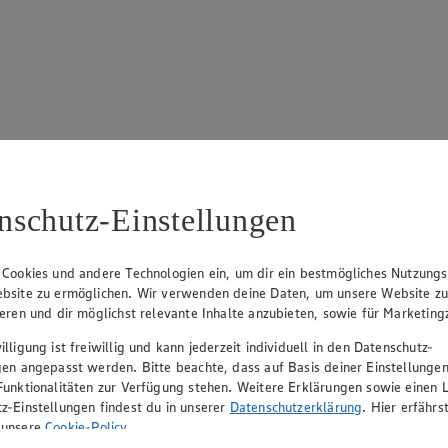
17
ue Klingsiek (Vorstandsmitglied), Ulf-U. Plath (Vorstandsmitglied), 
nschutz-Einstellungen
 Cookies und andere Technologien ein, um dir ein bestmögliches Nutzungs
bsite zu ermöglichen. Wir verwenden deine Daten, um unsere Website z
ieren und dir möglichst relevante Inhalte anzubieten, sowie für Marketin
lligung ist freiwillig und kann jederzeit individuell in den Datenschutz-
gen angepasst werden. Bitte beachte, dass auf Basis deiner Einstellungen
Funktionalitäten zur Verfügung stehen. Weitere Erklärungen sowie einen L
z-Einstellungen findest du in unserer
Datenschutzerklärung
. Hier erfährs
rerin), Mark Rosenkranz (Geschäftsführer), Ulf-U. Plath (Geschäftsfüh
 unsere
Cookie-Policy
.