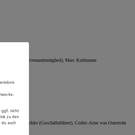
Stephan Wohler (Vorstandsmitglied), Marc Kuhlmann
erlebnis
u
gzwecke.
 ggf. nicht
ink zu den
t du auch
rer), Stephan Wohler (Geschäftsführer), Cedric-Arne von Osterroht