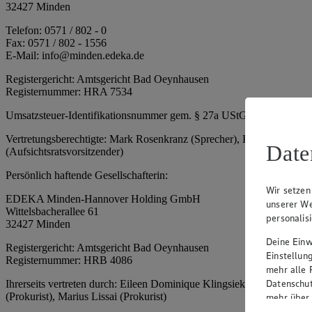
32427 Minden
Telefon: 0571 / 802 - 0
Fax: 0571 / 802 - 1556
E-Mail: info@minden.edeka.de
Registergericht: Amtsgericht Bad Oeynhausen
Registernummer: HRA 7534
Umsatzsteuer-Identifikationsnummer gem. § 27a UStG: DE 2660673
Vertretungsberechtigte: Mark Rosenkranz (Sprecher), Eileen Dominiq
Date
(Aufsichtsratsvorsitzender)
Persönlich haftende Gesellschafterin:
Wir setzen
EDEKA Minden-Hannover Holding GmbH
unserer We
Wittelsbacherallee 61
personalis
32427 Minden
Deine Einwi
Registergericht: Amtsgericht Bad Oeynhausen
Einstellun
Registernummer: HRB 4086
mehr alle 
Datenschut
Ihrerseits vertreten durch: Eileen Dominique Klingsiek (Geschäftsfüh
(Prokurist), Marius Lissai (Prokurist)
mehr über