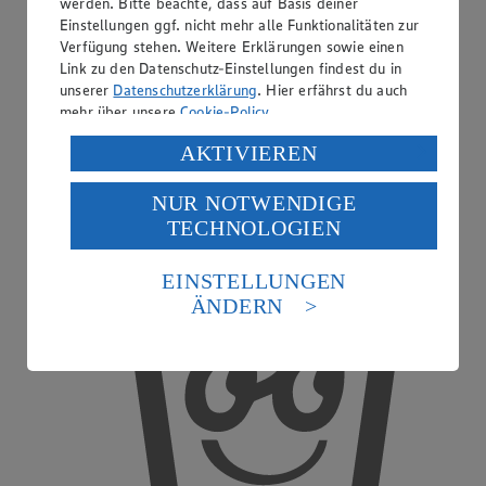
werden. Bitte beachte, dass auf Basis deiner
Einstellungen ggf. nicht mehr alle Funktionalitäten zur
Verfügung stehen. Weitere Erklärungen sowie einen
Link zu den Datenschutz-Einstellungen findest du in
unserer
Datenschutzerklärung
. Hier erfährst du auch
mehr über unsere
Cookie-Policy
.
EDEKA Gutscheinkarte
Verarbeitung deiner personenbezogenen Daten in den
AKTIVIEREN
USA durch Facebook und YouTube:
NUR NOTWENDIGE
Wenn du auf „Aktivieren“ klickst, willigst du im Sinne
TECHNOLOGIEN
des Art. 49 Abs. 1 Satz 1 lit. a) DSGVO ein, dass deine
Daten in den USA verarbeitet werden. Der EuGH sieht
die USA als Land mit einem nach europäischen
EINSTELLUNGEN
Standards nicht angemessenen Datenschutzniveau an.
ÄNDERN
Es besteht das Risiko eines Zugriffs durch US-
amerikanische Behörden.
Informationen zum Herausgeber der Seite findest du
im
Impressum