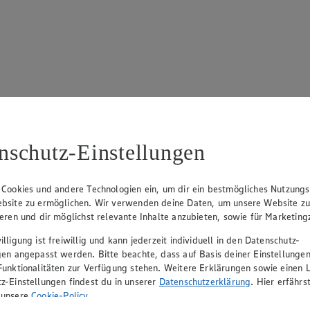
17
ue Klingsiek (Vorstandsmitglied), Ulf-U. Plath (Vorstandsmitglied), 
nschutz-Einstellungen
 Cookies und andere Technologien ein, um dir ein bestmögliches Nutzungs
bsite zu ermöglichen. Wir verwenden deine Daten, um unsere Website z
ieren und dir möglichst relevante Inhalte anzubieten, sowie für Marketin
lligung ist freiwillig und kann jederzeit individuell in den Datenschutz-
gen angepasst werden. Bitte beachte, dass auf Basis deiner Einstellungen
Funktionalitäten zur Verfügung stehen. Weitere Erklärungen sowie einen L
z-Einstellungen findest du in unserer
Datenschutzerklärung
. Hier erfährs
rerin), Mark Rosenkranz (Geschäftsführer), Ulf-U. Plath (Geschäftsfüh
 unsere
Cookie-Policy
.