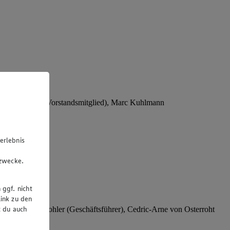
Stephan Wohler (Vorstandsmitglied), Marc Kuhlmann
erlebnis
u
gzwecke.
 ggf. nicht
ink zu den
t du auch
rer), Stephan Wohler (Geschäftsführer), Cedric-Arne von Osterroht