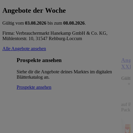
Angebote der Woche
Gültig vom
03.08.2026
bis zum
08.08.2026
.
Firma: Verbrauchermarkt Hanekamp GmbH & Co. KG,
Mühlentorstr. 10, 31547 Rehburg-Loccum
Alle Angebote ansehen
Prospekte ansehen
Ange
XX
Siehe dir die Angebote deines Marktes im digitalen
Blätterkatalog an.
Gülti
Prospekte ansehen
auf B
Packu