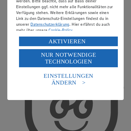
werden. Bitte beachte, dass auf Basis deiner
Einstellungen ggf. nicht mehr alle Funktionalitäten zur
Verfügung stehen. Weitere Erklärungen sowie einen
Link zu den Datenschutz-Einstellungen findest du in
unserer
Datenschutzerklärung
. Hier erfährst du auch
mehr über unsere
Cookie-Policy
.
Regood Becher
Verarbeitung deiner personenbezogenen Daten in den
AKTIVIEREN
USA durch Facebook und YouTube:
NUR NOTWENDIGE
Wenn du auf „Aktivieren“ klickst, willigst du im Sinne
TECHNOLOGIEN
des Art. 49 Abs. 1 Satz 1 lit. a) DSGVO ein, dass deine
Daten in den USA verarbeitet werden. Der EuGH sieht
die USA als Land mit einem nach europäischen
EINSTELLUNGEN
Standards nicht angemessenen Datenschutzniveau an.
ÄNDERN
Es besteht das Risiko eines Zugriffs durch US-
amerikanische Behörden.
Informationen zum Herausgeber der Seite findest du
im
Impressum