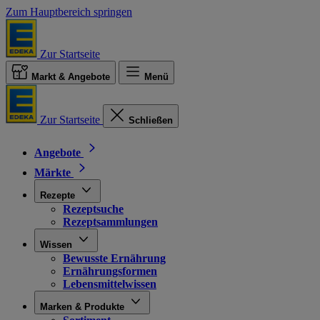
Zum Hauptbereich springen
Zur Startseite
Markt & Angebote
Menü
Zur Startseite
Schließen
Angebote
Märkte
Rezepte
Rezeptsuche
Rezeptsammlungen
Wissen
Bewusste Ernährung
Ernährungsformen
Lebensmittelwissen
Marken & Produkte