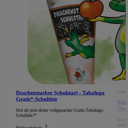
Zugehö
Drachenstarker Schulstart - Tabaluga
Gratis*-Schultüte
Will
°Pun
Hol dir jetzt deine vollgepackte Gratis-Tabaluga-
Schultüte!*
Noch 
Willk
Mehr erfahren