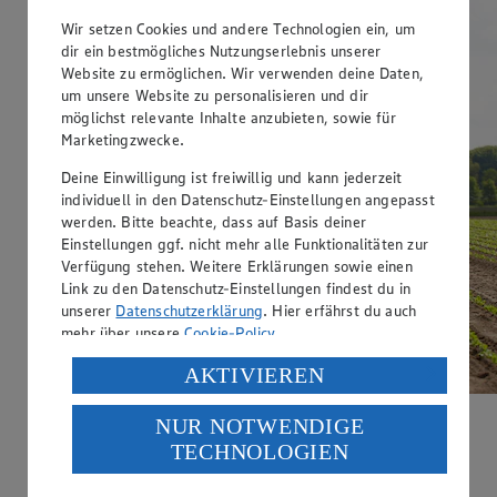
Wir setzen Cookies und andere Technologien ein, um
dir ein bestmögliches Nutzungserlebnis unserer
Website zu ermöglichen. Wir verwenden deine Daten,
um unsere Website zu personalisieren und dir
möglichst relevante Inhalte anzubieten, sowie für
Marketingzwecke.
Deine Einwilligung ist freiwillig und kann jederzeit
individuell in den Datenschutz-Einstellungen angepasst
werden. Bitte beachte, dass auf Basis deiner
Einstellungen ggf. nicht mehr alle Funktionalitäten zur
Verfügung stehen. Weitere Erklärungen sowie einen
Link zu den Datenschutz-Einstellungen findest du in
unserer
Datenschutzerklärung
. Hier erfährst du auch
mehr über unsere
Cookie-Policy
.
Verarbeitung deiner personenbezogenen Daten in den
AKTIVIEREN
USA durch Facebook und YouTube:
NUR NOTWENDIGE
BEHR AG
Wenn du auf „Aktivieren“ klickst, willigst du im Sinne
TECHNOLOGIEN
des Art. 49 Abs. 1 Satz 1 lit. a) DSGVO ein, dass deine
familienfreundlich, bodenständig, innovativ,
Daten in den USA verarbeitet werden. Der EuGH sieht
naturverbunden