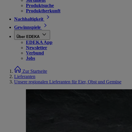
Sortiment
Produktsuche
Produktherkunft
Nachhaltigkeit
Gewinnspiele
Über EDEKA
EDEKA App
Newsletter
Verbund
Jobs
Zur Startseite
Lieferanten
Unsere regionalen Lieferanten für Eier, Obst und Gemüse