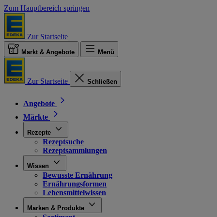
Zum Hauptbereich springen
Zur Startseite
Markt & Angebote
Menü
Zur Startseite
Schließen
Angebote
Märkte
Rezepte
Rezeptsuche
Rezeptsammlungen
Wissen
Bewusste Ernährung
Ernährungsformen
Lebensmittelwissen
Marken & Produkte