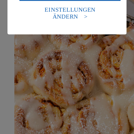
Daten in den USA verarbeitet werden. Der EuGH sieht
die USA als Land mit einem nach europäischen
EINSTELLUNGEN
Standards nicht angemessenen Datenschutzniveau an.
ÄNDERN
Es besteht das Risiko eines Zugriffs durch US-
amerikanische Behörden.
Informationen zum Herausgeber der Seite findest du
im
Impressum