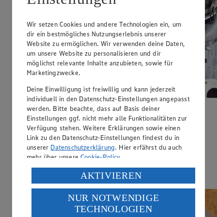
Wir setzen Cookies und andere Technologien ein, um
dir ein bestmögliches Nutzungserlebnis unserer
Website zu ermöglichen. Wir verwenden deine Daten,
um unsere Website zu personalisieren und dir
möglichst relevante Inhalte anzubieten, sowie für
Marketingzwecke.
Deine Einwilligung ist freiwillig und kann jederzeit
individuell in den Datenschutz-Einstellungen angepasst
werden. Bitte beachte, dass auf Basis deiner
Zimtschneckenkuchen
Einstellungen ggf. nicht mehr alle Funktionalitäten zur
Verfügung stehen. Weitere Erklärungen sowie einen
Zubereitungsdauer
Link zu den Datenschutz-Einstellungen findest du in
2 h
unserer
Datenschutzerklärung
. Hier erfährst du auch
mehr über unsere
Cookie-Policy
.
Ernährungsweise
Verarbeitung deiner personenbezogenen Daten in den
AKTIVIEREN
Vegetarisch
USA durch Facebook und YouTube:
NUR NOTWENDIGE
Wenn du auf „Aktivieren“ klickst, willigst du im Sinne
TECHNOLOGIEN
des Art. 49 Abs. 1 Satz 1 lit. a) DSGVO ein, dass deine