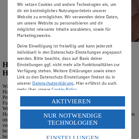
Wir setzen Cookies und andere Technologien ein, um
dir ein bestmögliches Nutzungserlebnis unserer
Website zu ermöglichen. Wir verwenden deine Daten,
um unsere Website zu personalisieren und dir
möglichst relevante Inhalte anzubieten, sowie für
Marketingzwecke.
Deine Einwilligung ist freiwillig und kann jederzeit
Hagebuttenpulver wird als Mittel gegen Schmerzen
angepriesen.
individuell in den Datenschutz-Einstellungen angepasst
werden. Bitte beachte, dass auf Basis deiner
Hilft die Anwendung von
Einstellungen ggf. nicht mehr alle Funktionalitäten zur
Verfügung stehen. Weitere Erklärungen sowie einen
Hagebuttenpulver bei Arthrose?
Link zu den Datenschutz-Einstellungen findest du in
unserer
Datenschutzerklärung
. Hier erfährst du auch
Während die Faktenlage hinsichtlich des Nährstoffgehalts von
mehr über unsere
Cookie-Policy
.
Hagebuttenpulver klar ist und die Hersteller entsprechender
Produkte mit Aussagen wie "Vitamin C trägt zu einer normalen
Verarbeitung deiner personenbezogenen Daten in den
AKTIVIEREN
Funktion des Immunsystems bei" werben dürfen, sieht es mit
USA durch Facebook und YouTube:
Wirkversprechen im Hinblick auf Krankheiten anders aus.
Hagebuttenpulver wird trotzdem als Mittel gegen Gelenkschmerzen
NUR NOTWENDIGE
Wenn du auf „Aktivieren“ klickst, willigst du im Sinne
und Entzündungen angepriesen. So soll es die Regeneration
TECHNOLOGIEN
des Art. 49 Abs. 1 Satz 1 lit. a) DSGVO ein, dass deine
verschlissenen Gelenkknorpels unterstützen, Rheuma lindern und
Daten in den USA verarbeitet werden. Der EuGH sieht
bei Diabetes sowie Bluthochdruck helfen. Lass dich davon nicht
die USA als Land mit einem nach europäischen
beirren: Es gibt zwar einige wenige klinische Studien, die bei
EINSTELLUNGEN