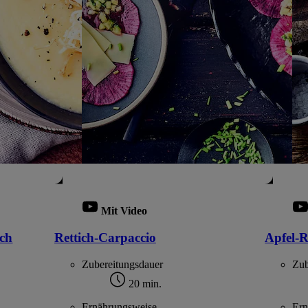
Mit Video
ich
Rettich-Carpaccio
Apfel-R
Zubereitungsdauer
Zub
20 min.
Ernährungsweise
Ern