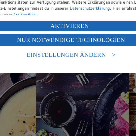
ich „Obst & Gemüse“
Funktionalitäten zur Verfügung stehen. Weitere Erklärungen sowie einen L
z-Einstellungen findest du in unserer
Datenschutzerklärung
. Hier erfährs
 unsere
Cookie-Policy
.
ung deiner personenbezogenen Daten in den USA durch Facebook und Yo
AKTIVIEREN
f „Aktivieren“ klickst, willigst du im Sinne des Art. 49 Abs. 1 Satz 1 lit
NUR NOTWENDIGE TECHNOLOGIEN
deine Daten in den USA verarbeitet werden. Der EuGH sieht die USA als 
 europäischen Standards nicht angemessenen Datenschutzniveau an. Es b
es Zugriffs durch US-amerikanische Behörden.
EINSTELLUNGEN ÄNDERN
nen zum Herausgeber der Seite findest du im
Impressum