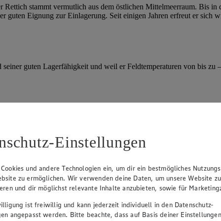
r Rettich stammt vermutlich aus dem östlichen Mittelmeerraum. Bis in 
r guten Eignung zur Einlagerung. Seit einigen Jahren erfreut er sich 
einer guten Lagerfähigkeit und weil er Feldtemperaturen von bis zu –10
ch. Daher wird er häufig gekocht serviert, damit der scharfe, leicht br
nschutz-Einstellungen
recht fest ist. Aufgrund der beißenden Schärfe und der festen Konsiste
zubereitet. In einer Suppe, Sauce oder Remoulade verarbeitet, verleiht
 Cookies und andere Technologien ein, um dir ein bestmögliches Nutzungs
bsite zu ermöglichen. Wir verwenden deine Daten, um unsere Website z
ieren und dir möglichst relevante Inhalte anzubieten, sowie für Marketin
rden. Wenn du den Rettich mit Sand bedeckst, hält er sich an einem küh
lligung ist freiwillig und kann jederzeit individuell in den Datenschutz-
gen angepasst werden. Bitte beachte, dass auf Basis deiner Einstellungen