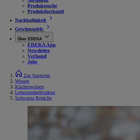
Sortiment
Produktsuche
Produktherkunft
Nachhaltigkeit
Gewinnspiele
Über EDEKA
EDEKA App
Newsletter
Verbund
Jobs
Zur Startseite
Wissen
Küchenwissen
Lebensmittellexikon
Schwarze Rettiche