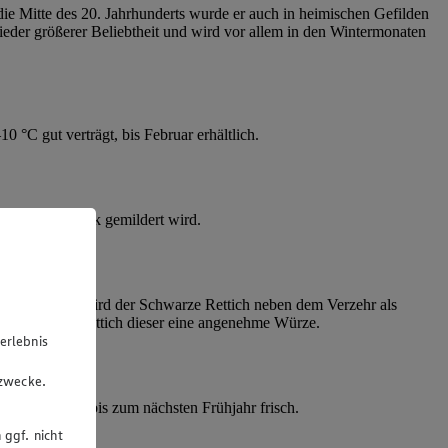
die Mitte des 20. Jahrhunderts wurde er auch in heimischen Gefilden
wieder größerer Beliebtheit und wird vor allem in den Wintermonaten
 °C gut verträgt, bis Februar erhältlich.
ennende Geschmack gemildert wird.
nz des Fleischs wird der Schwarze Rettich neben dem Verzehr als
 der Schwarze Rettich dieser eine angenehme Würze.
erlebnis
u
gzwecke.
len Ort sogar bis zum nächsten Frühjahr frisch.
 ggf. nicht