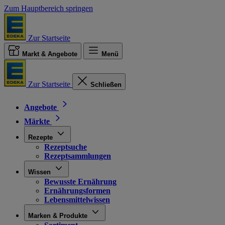
Zum Hauptbereich springen
Zur Startseite
Markt & Angebote
Menü
Zur Startseite
Schließen
Angebote
Märkte
Rezepte
Rezeptsuche
Rezeptsammlungen
Wissen
Bewusste Ernährung
Ernährungsformen
Lebensmittelwissen
Marken & Produkte