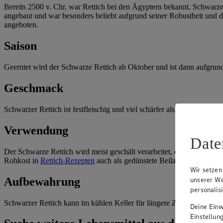
Bereits 2500 v. Chr. war Rettich bei den Ägyptern bekannt. Schwarze
angebaut und war besonders beliebt aufgrund seiner Robustheit und de
angeboten.
Saison
Geerntet wird der Schwarze Rettich ab Oktober und ist dann aufgrund s
Geschmack
Schwarzer Rettich ist festfleischig und viel schärfer als weißer Retti
Verwendung
Date
Der Schwarze Rettich wird meist geschält verarbeitet, da die Schale 
Rohkost in
Rettich-Rezepten
auch als gedünstete Beilage zu Fleisch 
Wir setzen
Aufbewahrung
unserer We
personalis
Schwarzer Rettich kann im kühlen Keller für längere Zeit gelagert we
Deine Einwi
Einstellun