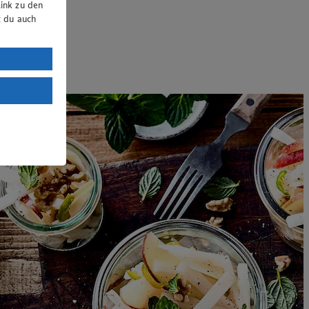
ink zu den
t du auch
uTube:
. a) DSGVO
Land mit
esteht das