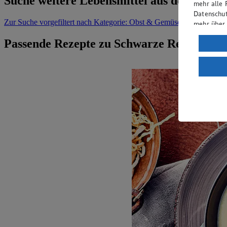
Suche weitere Lebensmittel aus dem Bere
mehr alle 
Datenschut
Zur Suche
vorgefiltert nach Kategorie: Obst & Gemüse
mehr über
Verarbeit
Passende Rezepte zu Schwarze Rettiche
Wenn du au
ein, dass 
einem nach
Risiko ein
Informatio