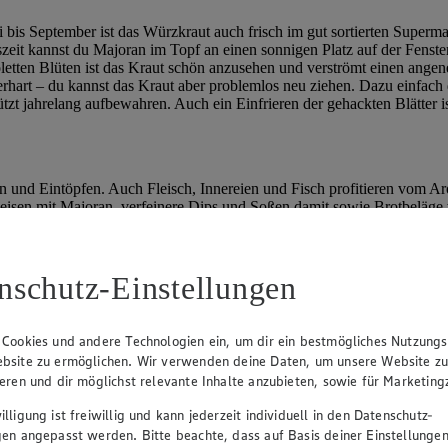
 bis September ist das Würzkraut auch frisch im gut sortierten Superma
zeit kannst du Majoran im Topf an einen sonnigen Platz auf der Fenster
ioletten Blüten ist das Kraut schön anzusehen und verströmt einen ang
terhart – du kannst das Kraut aber problemlos neu ziehen. Dazu einfa
ützt jahrelang aufbewahren. Auch ein Einfrieren der gehackten Blätter i
n und Eintöpfen. Auch Fleisch, Innereien und Fisch profitieren vom A
peisen mit Majoran, verfeinere Dips und Soßen damit sowie Brotbeläge
ibst du Majoran erst kurz vor Ende der Garzeit zum Essen. Hast du k
Gut passen dagegen Thymian, Rosmarin, Kerbel, Salbei, Basilikum, B
nschutz-Einstellungen
ich „Gewürze & Kräuter“
 Cookies und andere Technologien ein, um dir ein bestmögliches Nutzungs
bsite zu ermöglichen. Wir verwenden deine Daten, um unsere Website z
ieren und dir möglichst relevante Inhalte anzubieten, sowie für Marketin
lligung ist freiwillig und kann jederzeit individuell in den Datenschutz-
gen angepasst werden. Bitte beachte, dass auf Basis deiner Einstellungen