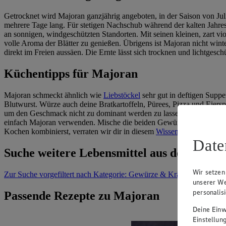
Getrocknet wird Majoran ganzjährig angeboten, in der Saison von Juli
mehrere Tage lang. Für stetigen Nachschub während der kalten Jahres
an sonnigen, windgeschützten Standorten. Mit seinen kleinen, zart v
volle Aroma der Blätter zu genießen. Übrigens ist Majoran nicht win
direkt im Freien aussäen. Die Ernte lässt sich trocknen und lichtgesch
Küchentipps für Majoran
Majoran schmeckt ähnlich wie
Liebstöckel
sehr gut in deftigen Suppe
Blutwurst. Würze auch deine Bratkartoffeln, Pürees, Pizza und Eiers
um den Geschmack nicht zu dominant werden zu lassen. Beim Kochen g
einfach Majoran verwenden. Mische die beiden Gewürze aber nicht. 
Kochen kombinierst, verraten wir dir in diesem
Wissensbeitrag
.
Date
Suche weitere Lebensmittel aus dem Bere
Wir setzen
Zur Suche
vorgefiltert nach Kategorie: Gewürze & Kräuter
unserer We
personalis
Passende Rezepte zu Majoran
Deine Einwi
Einstellun