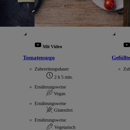
Mit Video
Tomatensugo
Gefüllt
Zubereitungsdauer
Zub
2 h 5 min.
Ernährungsweise
Vegan
Ernährungsweise
Glutenfrei
Ernährungsweise
Vegetarisch