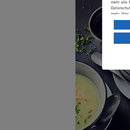
mehr alle 
Datenschut
mehr über
Verarbeit
Wenn du au
ein, dass 
einem nach
Risiko ein
Informatio