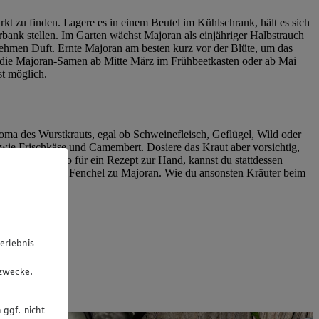
rkt zu finden. Lagere es in einem Beutel im Kühlschrank, hält es sich
bank stellen. Im Garten wächst Majoran als einjähriger Halbstrauch
enehmen Duft. Ernte Majoran am besten kurz vor der Blüte, um das
ch die Majoran-Samen ab Mitte März im Frühbeetkasten oder ab Mai
st möglich.
roma des Wurstkrauts, egal ob Schweinefleisch, Geflügel, Wild oder
 wie Frischkäse und Camembert. Dosiere das Kraut aber vorsichtig,
einen Oregano für ein Rezept zur Hand, kannst du stattdessen
ohnenkraut und Fenchel zu Majoran. Wie du ansonsten Kräuter beim
erlebnis
u
gzwecke.
 ggf. nicht