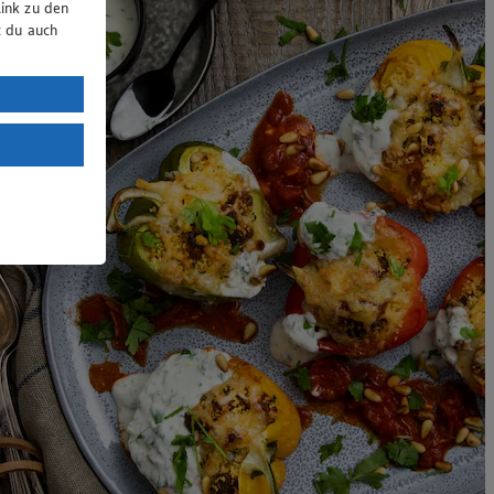
ink zu den
t du auch
uTube:
. a) DSGVO
Land mit
esteht das