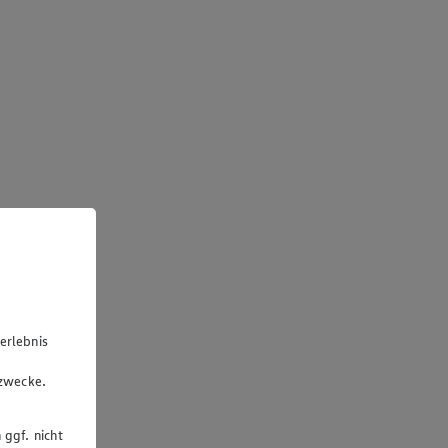
erlebnis
u
gzwecke.
 ggf. nicht