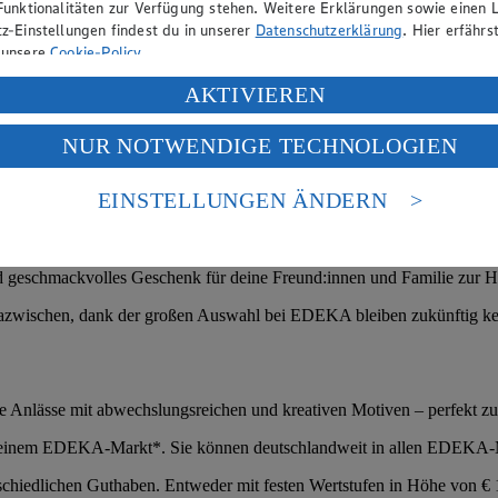
Funktionalitäten zur Verfügung stehen. Weitere Erklärungen sowie einen L
z-Einstellungen findest du in unserer
Datenschutzerklärung
. Hier erfährs
 unsere
Cookie-Policy
.
ung deiner personenbezogenen Daten in den USA durch Facebook und Yo
AKTIVIEREN
f „Aktivieren“ klickst, willigst du im Sinne des Art. 49 Abs. 1 Satz 1 lit
NUR NOTWENDIGE TECHNOLOGIEN
deine Daten in den USA verarbeitet werden. Der EuGH sieht die USA als 
 europäischen Standards nicht angemessenen Datenschutzniveau an. Es b
es Zugriffs durch US-amerikanische Behörden.
EINSTELLUNGEN ÄNDERN
nen zum Herausgeber der Seite findest du im
Impressum
 geschmackvolles Geschenk für deine Freund:innen und Familie zur H
e dazwischen, dank der großen Auswahl bei EDEKA bleiben zukünftig k
che Anlässe mit abwechslungsreichen und kreativen Motiven – perfekt z
 deinem EDEKA-Markt*. Sie können deutschlandweit in allen EDEKA-Mä
schiedlichen Guthaben. Entweder mit festen Wertstufen in Höhe von €