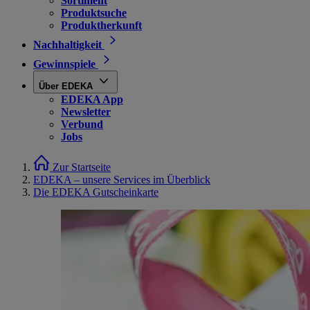
Sortiment
Produktsuche
Produktherkunft
Nachhaltigkeit
Gewinnspiele
Über EDEKA
EDEKA App
Newsletter
Verbund
Jobs
Zur Startseite
EDEKA – unsere Services im Überblick
Die EDEKA Gutscheinkarte