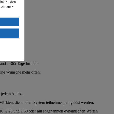
ink zu den
t du auch
uTube:
. a) DSGVO
Land mit
esteht das
and – 365 Tage im Jahr.
eine Wünsche mehr offen.
u jedem Anlass.
rkten, die an dem System teilnehmen, eingelöst werden.
 10, € 25 und € 50 oder mit sogenannten dynamischen Werten