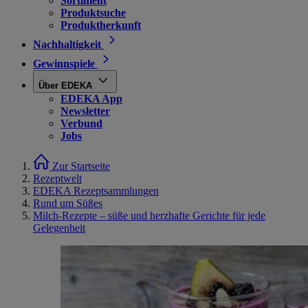
Sortiment
Produktsuche
Produktherkunft
Nachhaltigkeit
Gewinnspiele
Über EDEKA
EDEKA App
Newsletter
Verbund
Jobs
Zur Startseite
Rezeptwelt
EDEKA Rezeptsammlungen
Rund um Süßes
Milch-Rezepte – süße und herzhafte Gerichte für jede
Gelegenheit