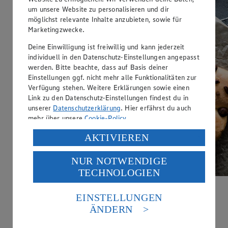
um unsere Website zu personalisieren und dir
möglichst relevante Inhalte anzubieten, sowie für
Marketingzwecke.
Deine Einwilligung ist freiwillig und kann jederzeit
individuell in den Datenschutz-Einstellungen angepasst
werden. Bitte beachte, dass auf Basis deiner
Einstellungen ggf. nicht mehr alle Funktionalitäten zur
Verfügung stehen. Weitere Erklärungen sowie einen
Link zu den Datenschutz-Einstellungen findest du in
unserer
Datenschutzerklärung
. Hier erfährst du auch
mehr über unsere
Cookie-Policy
.
Verarbeitung deiner personenbezogenen Daten in den
AKTIVIEREN
USA durch Facebook und YouTube:
NUR NOTWENDIGE
Wenn du auf „Aktivieren“ klickst, willigst du im Sinne
TECHNOLOGIEN
des Art. 49 Abs. 1 Satz 1 lit. a) DSGVO ein, dass deine
Daten in den USA verarbeitet werden. Der EuGH sieht
die USA als Land mit einem nach europäischen
EINSTELLUNGEN
Standards nicht angemessenen Datenschutzniveau an.
ÄNDERN
Mit Video
Es besteht das Risiko eines Zugriffs durch US-
amerikanische Behörden.