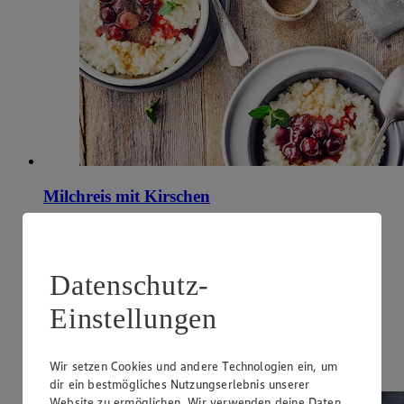
Milchreis mit Kirschen
Zubereitungsdauer
30 min.
Datenschutz-
Ernährungsweise
Einstellungen
Glutenfrei
Ernährungsweise
Wir setzen Cookies und andere Technologien ein, um
Vegetarisch
dir ein bestmögliches Nutzungserlebnis unserer
Website zu ermöglichen. Wir verwenden deine Daten,