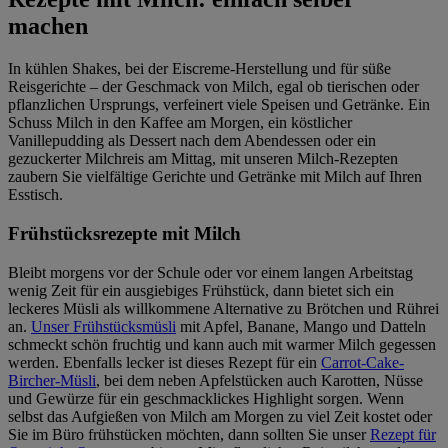
machen
In kühlen Shakes, bei der Eiscreme-Herstellung und für süße
Reisgerichte – der Geschmack von Milch, egal ob tierischen oder
pflanzlichen Ursprungs, verfeinert viele Speisen und Getränke. Ein
Schuss Milch in den Kaffee am Morgen, ein köstlicher
Vanillepudding als Dessert nach dem Abendessen oder ein
gezuckerter Milchreis am Mittag, mit unseren Milch-Rezepten
zaubern Sie vielfältige Gerichte und Getränke mit Milch auf Ihren
Esstisch.
Frühstücksrezepte mit Milch
Bleibt morgens vor der Schule oder vor einem langen Arbeitstag
wenig Zeit für ein ausgiebiges Frühstück, dann bietet sich ein
leckeres Müsli als willkommene Alternative zu Brötchen und Rührei
an.
Unser Frühstücksmüsli
mit Apfel, Banane, Mango und Datteln
schmeckt schön fruchtig und kann auch mit warmer Milch gegessen
werden. Ebenfalls lecker ist dieses Rezept für ein
Carrot-Cake-
Bircher-Müsli
, bei dem neben Apfelstücken auch Karotten, Nüsse
und Gewürze für ein geschmacklickes Highlight sorgen. Wenn
selbst das Aufgießen von Milch am Morgen zu viel Zeit kostet oder
Sie im Büro frühstücken möchten, dann sollten Sie unser
Rezept für