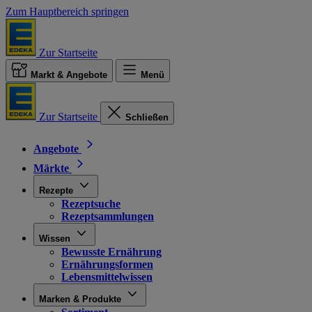
Zum Hauptbereich springen
Zur Startseite
Markt & Angebote
Menü
Zur Startseite
Schließen
Angebote
Märkte
Rezepte
Rezeptsuche
Rezeptsammlungen
Wissen
Bewusste Ernährung
Ernährungsformen
Lebensmittelwissen
Marken & Produkte