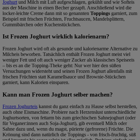
Joghurt
und Milch mit Luft aufgeschlagen, gekühlt und wie Softeis
aus der Maschine in einen Becher gezapft. Anschließend wird die
locker-leichte Creme dann mit so genannten
Toppings
garniert, zum
Beispiel mit frischen Früchten, Fruchtsaucen, Mandelsplittern,
Gummibärchen oder Kuchenstückchen.
Ist Frozen Joghurt wirklich kalorienarm?
Frozen Joghurt wird oft als gesunde und kalorienarme Alternative zu
Milcheis beworben. Tatsächlich enthält Frozen Joghurt meist viel
weniger Fett und oft auch weniger Zucker als klassisches Speiseeis
– bis es an die Topping-Theke geht: Nur wer hier den süßen
Versuchungen widersteht und seinen Frozen Joghurt allenfalls mit
frischen Früchten statt Karamellsauce und Brownie-Stückchen
garniert, kann Kalorien einsparen.
Kann man Frozen Joghurt selber machen?
Frozen Joghurteis
kannst du ganz einfach zu Hause selbst herstellen,
auch ohne Eismaschine. Probiere nach Herzenslust unterschiedliche
Joghurtsorten, von fettarm bis zum griechischen Sahnejoghurt (oder
für Veganer:innen auch Soja-Joghurt), gib eventuell Milch oder
Sahne dazu und, wenn du magst, pürierte (gefrorene) Früchte. Die
Krönung sind dann natürlich die Toppings - von frisch-fruchtig, süß