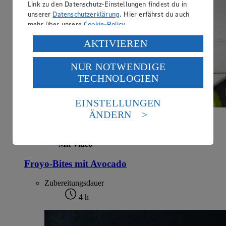
Link zu den Datenschutz-Einstellungen findest du in
unserer
Datenschutzerklärung
. Hier erfährst du auch
mehr über unsere
Cookie-Policy
.
Verarbeitung deiner personenbezogenen Daten in den
AKTIVIEREN
USA durch Facebook und YouTube:
NUR NOTWENDIGE
Wenn du auf „Aktivieren“ klickst, willigst du im Sinne
TECHNOLOGIEN
des Art. 49 Abs. 1 Satz 1 lit. a) DSGVO ein, dass deine
Daten in den USA verarbeitet werden. Der EuGH sieht
die USA als Land mit einem nach europäischen
EINSTELLUNGEN
Standards nicht angemessenen Datenschutzniveau an.
ÄNDERN
Es besteht das Risiko eines Zugriffs durch US-
amerikanische Behörden.
Mit Video
Informationen zum Herausgeber der Seite findest du
im
Impressum
Froyo-Bites mit Avocado
Zubereitungsdauer
4 h