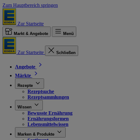
Zum Hauptbereich springen
Zur Startseite
Markt & Angebote
Menü
Zur Startseite
Schließen
Angebote
Märkte
Rezepte
Rezeptsuche
Rezeptsammlungen
Wissen
Bewusste Ernährung
Ernährungsformen
Lebensmittelwissen
Marken & Produkte