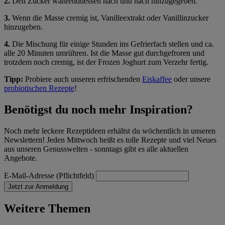
2.
Den Zucker währenddessen nach und nach hinzugegeben.
3.
Wenn die Masse cremig ist, Vanilleextrakt oder Vanillinzucker
hinzugeben.
4.
Die Mischung für einige Stunden ins Gefrierfach stellen und ca.
alle 20 Minuten umrühren. Ist die Masse gut durchgefroren und
trotzdem noch cremig, ist der Frozen Joghurt zum Verzehr fertig.
Tipp:
Probiere auch unseren erfrischenden
Eiskaffee
oder unsere
probiotischen Rezepte
!
Benötigst du noch mehr Inspiration?
Noch mehr leckere Rezeptideen erhältst du wöchentlich in unseren
Newslettern! Jeden Mittwoch heißt es tolle Rezepte und viel Neues
aus unseren Genusswelten - sonntags gibt es alle aktuellen
Angebote.
E-Mail-Adresse (Pflichtfeld)
Jetzt zur Anmeldung
Weitere Themen