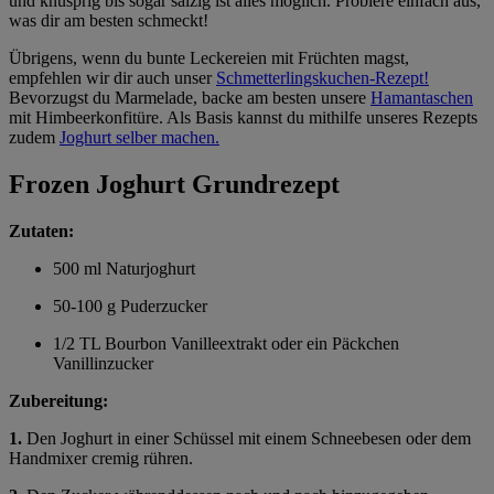
und knusprig bis sogar salzig ist alles möglich. Probiere einfach aus,
was dir am besten schmeckt!
Übrigens, wenn du bunte Leckereien mit Früchten magst,
empfehlen wir dir auch unser
Schmetterlingskuchen-Rezept!
Bevorzugst du Marmelade, backe am besten unsere
Hamantaschen
mit Himbeerkonfitüre. Als Basis kannst du mithilfe unseres Rezepts
zudem
Joghurt selber machen.
Frozen Joghurt Grundrezept
Zutaten:
500 ml Naturjoghurt
50-100 g Puderzucker
1/2 TL Bourbon Vanilleextrakt oder ein Päckchen
Vanillinzucker
Zubereitung:
1.
Den Joghurt in einer Schüssel mit einem Schneebesen oder dem
Handmixer cremig rühren.