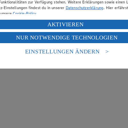
Funktionalitäten zur Verfügung stehen. Weitere Erklärungen sowie einen L
z-Einstellungen findest du in unserer
Datenschutzerklärung
. Hier erfährs
 unsere
Cookie-Policy
.
ung deiner personenbezogenen Daten in den USA durch Facebook und Yo
AKTIVIEREN
f „Aktivieren“ klickst, willigst du im Sinne des Art. 49 Abs. 1 Satz 1 lit
NUR NOTWENDIGE TECHNOLOGIEN
deine Daten in den USA verarbeitet werden. Der EuGH sieht die USA als 
 europäischen Standards nicht angemessenen Datenschutzniveau an. Es b
es Zugriffs durch US-amerikanische Behörden.
EINSTELLUNGEN ÄNDERN
nen zum Herausgeber der Seite findest du im
Impressum