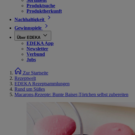
Sortiment
Produktsuche
Produktherkunft
Nachhaltigkeit
Gewinnspiele
Über EDEKA
EDEKA App
Newsletter
Verbund
Jobs
Zur Startseite
Rezeptwelt
EDEKA Rezeptsammlungen
Rund um Süßes
Macarons-Rezepte: Bunte Baiser-Törtchen selbst zubereiten