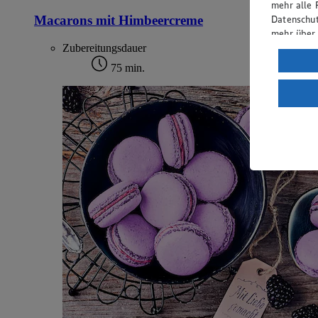
mehr alle 
Macarons mit Himbeercreme
Datenschut
mehr über
Zubereitungsdauer
Verarbeit
75 min.
Wenn du au
ein, dass 
einem nach
Risiko ein
Informatio