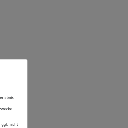
erlebnis
u
gzwecke.
 ggf. nicht