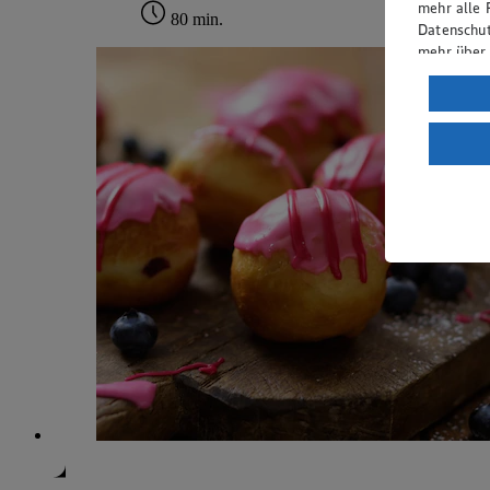
mehr alle 
80 min.
Datenschut
mehr über
Verarbeit
Wenn du au
ein, dass 
einem nach
Risiko ein
Informatio