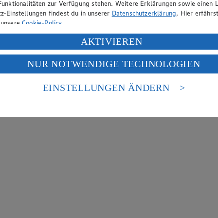
Funktionalitäten zur Verfügung stehen. Weitere Erklärungen sowie einen L
z-Einstellungen findest du in unserer
Datenschutzerklärung
. Hier erfährs
 unsere
Cookie-Policy
.
ung deiner personenbezogenen Daten in den USA durch Facebook und Yo
AKTIVIEREN
f „Aktivieren“ klickst, willigst du im Sinne des Art. 49 Abs. 1 Satz 1 lit
NUR NOTWENDIGE TECHNOLOGIEN
deine Daten in den USA verarbeitet werden. Der EuGH sieht die USA als 
 europäischen Standards nicht angemessenen Datenschutzniveau an. Es b
es Zugriffs durch US-amerikanische Behörden.
EINSTELLUNGEN ÄNDERN
nen zum Herausgeber der Seite findest du im
Impressum