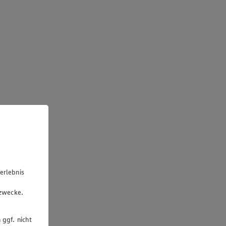
erlebnis
u
gzwecke.
 ggf. nicht