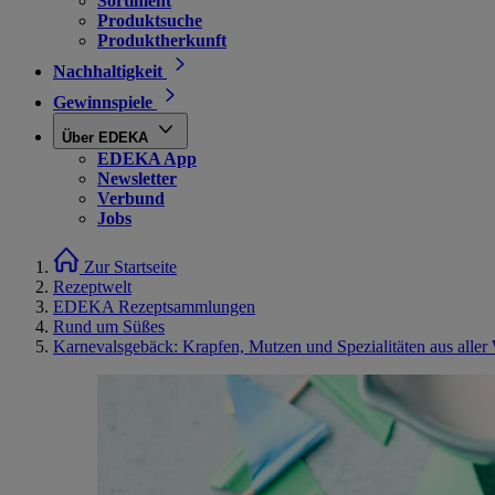
Sortiment
Produktsuche
Produktherkunft
Nachhaltigkeit
Gewinnspiele
Über EDEKA
EDEKA App
Newsletter
Verbund
Jobs
Zur Startseite
Rezeptwelt
EDEKA Rezeptsammlungen
Rund um Süßes
Karnevalsgebäck: Krapfen, Mutzen und Spezialitäten aus aller