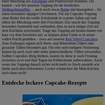
einer Mischung aus
Frischkäse
und Puderzucker bestehen. Du
kannst – wie bei unserem Topping für die köstlichen
Weihnachtsmuffins
–, auch noch etwas
Butter
mit hinzugeben – für
einen besonders üppigen Geschmack. Für ein Cupcake-Topping
ohne Butter löst du weiße Schokolade in warmer Sahne auf und
rührst die Mischung unter den Frischkäse: Das macht das Topping
besonders formstabil und verhindert, dass es nach einiger Zeit auf
dem Küchlein zerschmilzt. Trage das Topping am besten immer erst
kurz vor dem Servieren auf, so können deine Gäste es in seiner
vollen Pracht genießen – etwa auf unseren
Red Velvet Cupcakes
.
Zum Auftragen eignen sich Stern- und Blütenblatt-Tüllen oder
gezackte Tüllen besonders gut. Für eine aufwendigere Verzierung
kannst du auch zwei oder mehr unterschiedliche Tüllen verwenden.
Sollten Cupcakes übrig bleiben, kannst du diese je nach Frosting
zwischen zwei und fünf Tagen im Kühlschrank aufbewahren. Auch
wenn das Topping danach sicher nicht mehr so frisch aussieht wie
direkt nach dem Dekorieren: Lecker schmecken die Mini-Kuchen
auch dann noch!
Entdecke leckere Cupcake-Rezepte