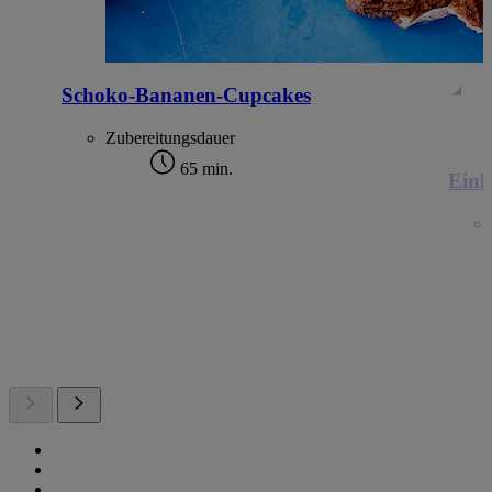
Schoko-Bananen-Cupcakes
Zubereitungsdauer
65 min.
Einh