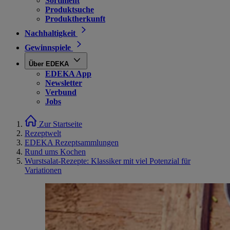
Sortiment
Produktsuche
Produktherkunft
Nachhaltigkeit
Gewinnspiele
Über EDEKA
EDEKA App
Newsletter
Verbund
Jobs
Zur Startseite
Rezeptwelt
EDEKA Rezeptsammlungen
Rund ums Kochen
Wurstsalat-Rezepte: Klassiker mit viel Potenzial für
Variationen