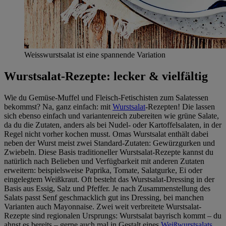
Weisswurstsalat ist eine spannende Variation
Wurstsalat-Rezepte: lecker & vielfältig
Wie du Gemüse-Muffel und Fleisch-Fetischisten zum Salatessen
bekommst? Na, ganz einfach: mit
Wurstsalat
-Rezepten! Die lassen
sich ebenso einfach und variantenreich zubereiten wie grüne Salate,
da du die Zutaten, anders als bei Nudel- oder Kartoffelsalaten, in der
Regel nicht vorher kochen musst. Omas Wurstsalat enthält dabei
neben der Wurst meist zwei Standard-Zutaten: Gewürzgurken und
Zwiebeln. Diese Basis traditioneller Wurstsalat-Rezepte kannst du
natürlich nach Belieben und Verfügbarkeit mit anderen Zutaten
erweitern: beispielsweise Paprika, Tomate, Salatgurke, Ei oder
eingelegtem Weißkraut. Oft besteht das Wurstsalat-Dressing in der
Basis aus Essig, Salz und Pfeffer. Je nach Zusammenstellung des
Salats passt Senf geschmacklich gut ins Dressing, bei manchen
Varianten auch Mayonnaise. Zwei weit verbreitete Wurstsalat-
Rezepte sind regionalen Ursprungs: Wurstsalat bayrisch kommt – du
ahnst es bereits – gerne auch mal in Gestalt eines
Weißwurstsalats