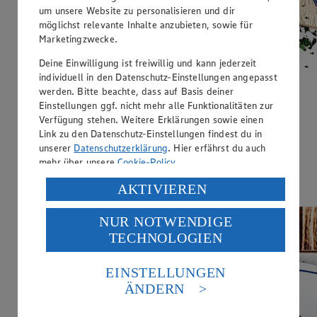
um unsere Website zu personalisieren und dir
möglichst relevante Inhalte anzubieten, sowie für
Marketingzwecke.
Deine Einwilligung ist freiwillig und kann jederzeit
individuell in den Datenschutz-Einstellungen angepasst
werden. Bitte beachte, dass auf Basis deiner
Wurstsalat mit Linsen
Einstellungen ggf. nicht mehr alle Funktionalitäten zur
Verfügung stehen. Weitere Erklärungen sowie einen
Zubereitungsdauer
Link zu den Datenschutz-Einstellungen findest du in
25 min.
unserer
Datenschutzerklärung
. Hier erfährst du auch
mehr über unsere
Cookie-Policy
.
Ernährungsweise
Verarbeitung deiner personenbezogenen Daten in den
AKTIVIEREN
Laktosefrei
USA durch Facebook und YouTube:
NUR NOTWENDIGE
Wenn du auf „Aktivieren“ klickst, willigst du im Sinne
TECHNOLOGIEN
des Art. 49 Abs. 1 Satz 1 lit. a) DSGVO ein, dass deine
Daten in den USA verarbeitet werden. Der EuGH sieht
die USA als Land mit einem nach europäischen
EINSTELLUNGEN
Standards nicht angemessenen Datenschutzniveau an.
ÄNDERN
Es besteht das Risiko eines Zugriffs durch US-
amerikanische Behörden.