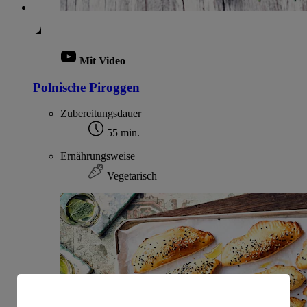
Mit Video
Polnische Piroggen
Zubereitungsdauer
55 min.
Ernährungsweise
Vegetarisch