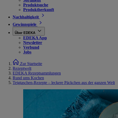
Sortiment
Produktsuche
Produktherkunft
Nachhaltigkeit
Gewinnspiele
Über EDEKA
EDEKA App
Newsletter
Verbund
Jobs
Zur Startseite
Rezeptwelt
EDEKA Rezeptsammlungen
Rund ums Kochen
Teigtaschen-Rezepte – leckere Päckchen aus der ganzen Welt