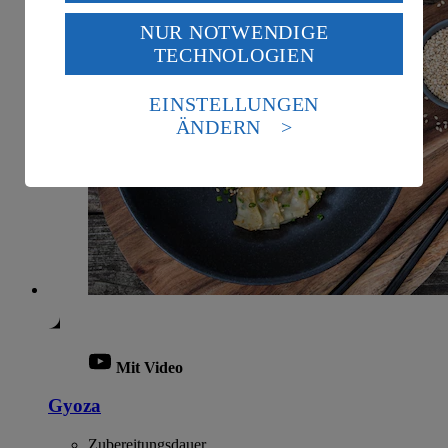
USA durch Facebook und YouTube:
NUR NOTWENDIGE
Wenn du auf „Aktivieren“ klickst, willigst du im Sinne
TECHNOLOGIEN
des Art. 49 Abs. 1 Satz 1 lit. a) DSGVO ein, dass deine
Daten in den USA verarbeitet werden. Der EuGH sieht
die USA als Land mit einem nach europäischen
EINSTELLUNGEN
Standards nicht angemessenen Datenschutzniveau an.
ÄNDERN
Es besteht das Risiko eines Zugriffs durch US-
amerikanische Behörden.
Informationen zum Herausgeber der Seite findest du
im
Impressum
Mit Video
Gyoza
Zubereitungsdauer