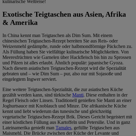
kulinarische Weltreise!
Exotische Teigtaschen aus Asien, Afrika
& Amerika
In China kennt man Teigtaschen als Dim Sum. Mit einem
chinesischen Teigtaschen-Rezept bereiten Sie aus Reis- oder
Weizenmehl gedämpfte, runde oder halbmondförmige Päckchen zu.
Als Füllung haben Sie vielfältige kulinarische Möglichkeiten. Von
Meeresfrüchten wie Garnelen über Hackfleisch bis hin zu Sprossen
und Pilzen ist alles erlaubt. Ähnlich populär: japanische Gyoza.
Nach diesem asiatischen Teigtaschen-Rezept wird die Spezialität
gebraten und – wie Dim Sum – pur, also nur mit Sojasoße und
eingelegtem Ingwer serviert.
Eine weitere Teigtaschen-Spezialität, die zur asiatischen Küche
gezählt werden kann, sind türkische
Manti
. Diese enthalten in der
Regel Fleisch oder Linsen. Traditionell genießen Sie Manti an einer
Joghurtsauce mit Knoblauch und Minze. Die afrikanische Küche
kennt und liebt wiederum das tunesische und gleichzeitig
vegetarische Teigtaschen-Rezept Brik. Dieses Gericht begeistert mit
einer köstlichen Füllung aus Kartoffeln und Petersilie. Und in ganz
Lateinamerika genießt man
Tamales
, gefüllte Teigtaschen aus
Maismehl. Die Brücke zwischen der Küche der Levante und