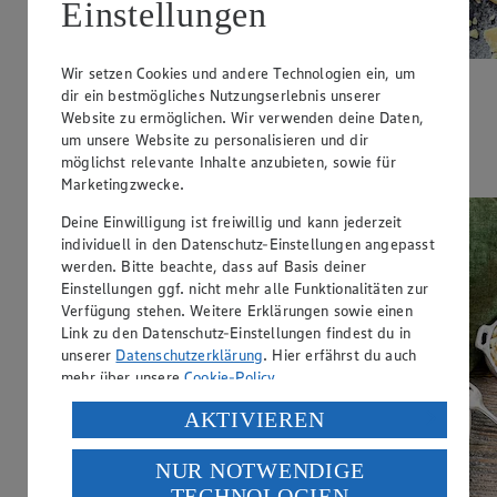
Einstellungen
Wir setzen Cookies und andere Technologien ein, um
Tagliatelle mit Hackbällchen
dir ein bestmögliches Nutzungserlebnis unserer
Website zu ermöglichen. Wir verwenden deine Daten,
Zubereitungsdauer
um unsere Website zu personalisieren und dir
möglichst relevante Inhalte anzubieten, sowie für
40 min.
Marketingzwecke.
Deine Einwilligung ist freiwillig und kann jederzeit
individuell in den Datenschutz-Einstellungen angepasst
werden. Bitte beachte, dass auf Basis deiner
Einstellungen ggf. nicht mehr alle Funktionalitäten zur
Verfügung stehen. Weitere Erklärungen sowie einen
Link zu den Datenschutz-Einstellungen findest du in
unserer
Datenschutzerklärung
. Hier erfährst du auch
mehr über unsere
Cookie-Policy
.
Verarbeitung deiner personenbezogenen Daten in den
AKTIVIEREN
USA durch Facebook und YouTube:
NUR NOTWENDIGE
Wenn du auf „Aktivieren“ klickst, willigst du im Sinne
TECHNOLOGIEN
des Art. 49 Abs. 1 Satz 1 lit. a) DSGVO ein, dass deine