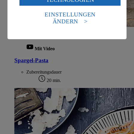
Daten in den USA verarbeitet werden. Der EuGH sieht
die USA als Land mit einem nach europäischen
EINSTELLUNGEN
Standards nicht angemessenen Datenschutzniveau an.
ÄNDERN
Es besteht das Risiko eines Zugriffs durch US-
amerikanische Behörden.
Informationen zum Herausgeber der Seite findest du
im
Impressum
Mit Video
Spargel-Pasta
Zubereitungsdauer
20 min.