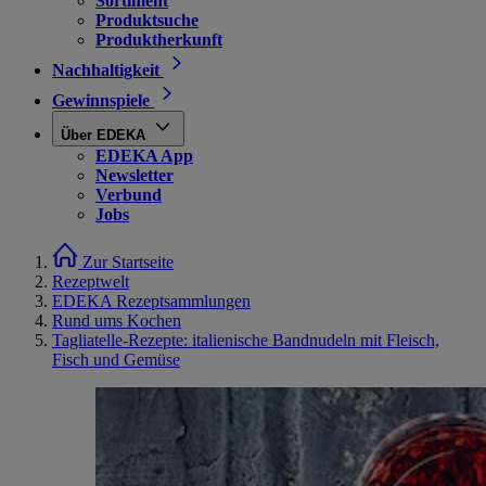
Sortiment
Produktsuche
Produktherkunft
Nachhaltigkeit
Gewinnspiele
Über EDEKA
EDEKA App
Newsletter
Verbund
Jobs
Zur Startseite
Rezeptwelt
EDEKA Rezeptsammlungen
Rund ums Kochen
Tagliatelle-Rezepte: italienische Bandnudeln mit Fleisch,
Fisch und Gemüse