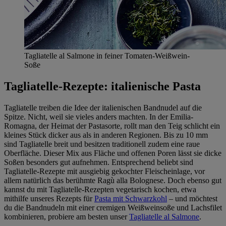
Tagliatelle al Salmone in feiner Tomaten-Weißwein-
Soße
Tagliatelle-Rezepte: italienische Pasta
Tagliatelle treiben die Idee der italienischen Bandnudel auf die
Spitze. Nicht, weil sie vieles anders machten. In der Emilia-
Romagna, der Heimat der Pastasorte, rollt man den Teig schlicht ein
kleines Stück dicker aus als in anderen Regionen. Bis zu 10 mm
sind Tagliatelle breit und besitzen traditionell zudem eine raue
Oberfläche. Dieser Mix aus Fläche und offenen Poren lässt sie dicke
Soßen besonders gut aufnehmen. Entsprechend beliebt sind
Tagliatelle-Rezepte mit ausgiebig gekochter Fleischeinlage, vor
allem natürlich das berühmte Ragù alla Bolognese. Doch ebenso gut
kannst du mit Tagliatelle-Rezepten vegetarisch kochen, etwa
mithilfe unseres Rezepts für
Pasta mit Schwarzkohl
– und möchtest
du die Bandnudeln mit einer cremigen Weißweinsoße und Lachsfilet
kombinieren, probiere am besten unser
Tagliatelle al Salmone
.