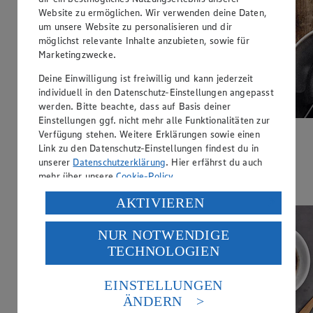
Website zu ermöglichen. Wir verwenden deine Daten,
um unsere Website zu personalisieren und dir
möglichst relevante Inhalte anzubieten, sowie für
Marketingzwecke.
Deine Einwilligung ist freiwillig und kann jederzeit
individuell in den Datenschutz-Einstellungen angepasst
werden. Bitte beachte, dass auf Basis deiner
Einstellungen ggf. nicht mehr alle Funktionalitäten zur
Verfügung stehen. Weitere Erklärungen sowie einen
Krustenbraten mit Rosmarin
Link zu den Datenschutz-Einstellungen findest du in
unserer
Datenschutzerklärung
. Hier erfährst du auch
Zubereitungsdauer
mehr über unsere
Cookie-Policy
.
2 h 40 min.
Verarbeitung deiner personenbezogenen Daten in den
AKTIVIEREN
USA durch Facebook und YouTube:
NUR NOTWENDIGE
Wenn du auf „Aktivieren“ klickst, willigst du im Sinne
TECHNOLOGIEN
des Art. 49 Abs. 1 Satz 1 lit. a) DSGVO ein, dass deine
Daten in den USA verarbeitet werden. Der EuGH sieht
die USA als Land mit einem nach europäischen
EINSTELLUNGEN
Standards nicht angemessenen Datenschutzniveau an.
ÄNDERN
Es besteht das Risiko eines Zugriffs durch US-