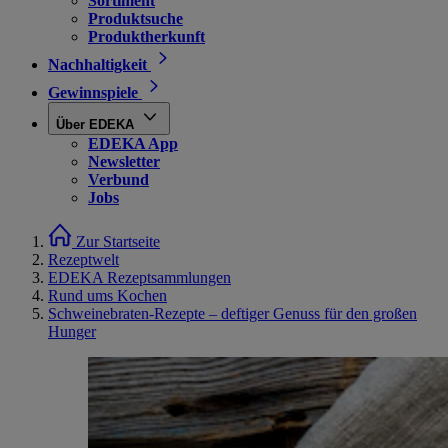
Sortiment
Produktsuche
Produktherkunft
Nachhaltigkeit
Gewinnspiele
Über EDEKA
EDEKA App
Newsletter
Verbund
Jobs
Zur Startseite
Rezeptwelt
EDEKA Rezeptsammlungen
Rund ums Kochen
Schweinebraten-Rezepte – deftiger Genuss für den großen
Hunger