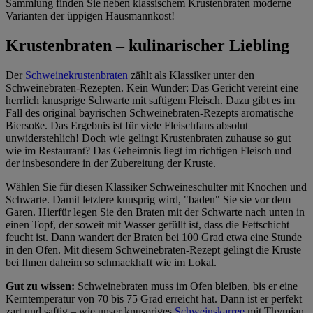
Sammlung finden Sie neben klassischem Krustenbraten moderne
Varianten der üppigen Hausmannkost!
Krustenbraten – kulinarischer Liebling
Der
Schweinekrustenbraten
zählt als Klassiker unter den
Schweinebraten-Rezepten. Kein Wunder: Das Gericht vereint eine
herrlich knusprige Schwarte mit saftigem Fleisch. Dazu gibt es im
Fall des original bayrischen Schweinebraten-Rezepts aromatische
Biersoße. Das Ergebnis ist für viele Fleischfans absolut
unwiderstehlich! Doch wie gelingt Krustenbraten zuhause so gut
wie im Restaurant? Das Geheimnis liegt im richtigen Fleisch und
der insbesondere in der Zubereitung der Kruste.
Wählen Sie für diesen Klassiker Schweineschulter mit Knochen und
Schwarte. Damit letztere knusprig wird, "baden" Sie sie vor dem
Garen. Hierfür legen Sie den Braten mit der Schwarte nach unten in
einen Topf, der soweit mit Wasser gefüllt ist, dass die Fettschicht
feucht ist. Dann wandert der Braten bei 100 Grad etwa eine Stunde
in den Ofen. Mit diesem Schweinebraten-Rezept gelingt die Kruste
bei Ihnen daheim so schmackhaft wie im Lokal.
Gut zu wissen:
Schweinebraten muss im Ofen bleiben, bis er eine
Kerntemperatur von 70 bis 75 Grad erreicht hat. Dann ist er perfekt
zart und saftig – wie unser knuspriges
Schweinskarree
mit Thymian.