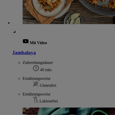
Mit Video
Jambalaya
Zubereitungsdauer
40 min.
Ernährungsweise
Glutenfrei
Ernährungsweise
Laktosefrei