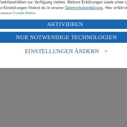
Funktionalitäten zur Verfügung stehen. Weitere Erklärungen sowie einen L
z-Einstellungen findest du in unserer
Datenschutzerklärung
. Hier erfährs
 unsere
Cookie-Policy
.
ung deiner personenbezogenen Daten in den USA durch Facebook und Yo
AKTIVIEREN
f „Aktivieren“ klickst, willigst du im Sinne des Art. 49 Abs. 1 Satz 1 lit
NUR NOTWENDIGE TECHNOLOGIEN
deine Daten in den USA verarbeitet werden. Der EuGH sieht die USA als 
 europäischen Standards nicht angemessenen Datenschutzniveau an. Es b
es Zugriffs durch US-amerikanische Behörden.
EINSTELLUNGEN ÄNDERN
nen zum Herausgeber der Seite findest du im
Impressum