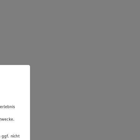
erlebnis
u
gzwecke.
 ggf. nicht