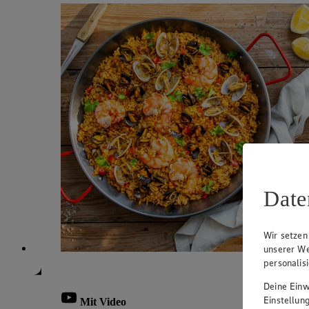
Date
Wir setzen
unserer We
personalis
Deine Einwi
Einstellun
Mit Video