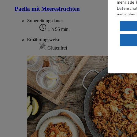
mehr alle 
Paella mit Meeresfrüchten
Datenschut
mehr über
Zubereitungsdauer
Verarbeit
1 h 55 min.
Wenn du au
Ernährungsweise
ein, dass 
einem nach
Glutenfrei
Risiko ein
Informatio