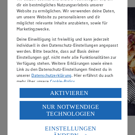
dir ein bestmögliches Nutzungserlebnis unserer
Website zu ermöglichen. Wir verwenden deine Daten,
um unsere Website zu personalisieren und dir
möglichst relevante Inhalte anzubieten, sowie für
Marketingzwecke.
Deine Einwilligung ist freiwillig und kann jederzeit
individuell in den Datenschutz-Einstellungen angepasst
werden. Bitte beachte, dass auf Basis deiner
Einstellungen ggf. nicht mehr alle Funktionalitäten zur
Verfügung stehen. Weitere Erklärungen sowie einen
Link zu den Datenschutz-Einstellungen findest du in
unserer
Datenschutzerklärung
. Hier erfährst du auch
mehr über unsere
Cookie-Policy
.
Verarbeitung deiner personenbezogenen Daten in den
AKTIVIEREN
USA durch Facebook und YouTube:
NUR NOTWENDIGE
Wenn du auf „Aktivieren“ klickst, willigst du im Sinne
TECHNOLOGIEN
des Art. 49 Abs. 1 Satz 1 lit. a) DSGVO ein, dass deine
Daten in den USA verarbeitet werden. Der EuGH sieht
die USA als Land mit einem nach europäischen
EINSTELLUNGEN
Standards nicht angemessenen Datenschutzniveau an.