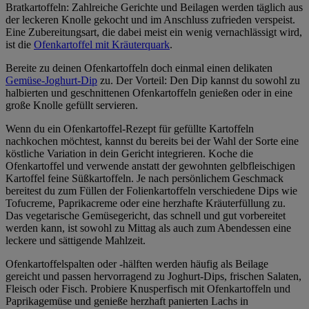
Bratkartoffeln: Zahlreiche Gerichte und Beilagen werden täglich aus
der leckeren Knolle gekocht und im Anschluss zufrieden verspeist.
Eine Zubereitungsart, die dabei meist ein wenig vernachlässigt wird,
ist die
Ofenkartoffel mit Kräuterquark
.
Bereite zu deinen Ofenkartoffeln doch einmal einen delikaten
Gemüse-Joghurt-Dip
zu. Der Vorteil: Den Dip kannst du sowohl zu
halbierten und geschnittenen Ofenkartoffeln genießen oder in eine
große Knolle gefüllt servieren.
Wenn du ein Ofenkartoffel-Rezept für gefüllte Kartoffeln
nachkochen möchtest, kannst du bereits bei der Wahl der Sorte eine
köstliche Variation in dein Gericht integrieren. Koche die
Ofenkartoffel und verwende anstatt der gewohnten gelbfleischigen
Kartoffel feine Süßkartoffeln. Je nach persönlichem Geschmack
bereitest du zum Füllen der Folienkartoffeln verschiedene Dips wie
Tofucreme, Paprikacreme oder eine herzhafte Kräuterfüllung zu.
Das vegetarische Gemüsegericht, das schnell und gut vorbereitet
werden kann, ist sowohl zu Mittag als auch zum Abendessen eine
leckere und sättigende Mahlzeit.
Ofenkartoffelspalten oder -hälften werden häufig als Beilage
gereicht und passen hervorragend zu Joghurt-Dips, frischen Salaten,
Fleisch oder Fisch. Probiere Knusperfisch mit Ofenkartoffeln und
Paprikagemüse und genieße herzhaft panierten Lachs in