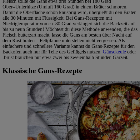
Fleisch sollte die Gans etwa drei Stunden bei 180 Grad
Ober-/Unterhitze (Umluft 160 Grad) in einem Bräter schmoren.
Damit die Oberfläche schön knusprig wird, übergießt du den Braten
alle 30 Minuten mit Flüssigkeit. Bei Gans-Rezepten mit
Niedrigtemperatur von ca. 80 Grad verlängert sich die Backzeit auf
bis zu neun Stunden! Möchtest du diese Methode anwenden, die das
Fleisch butterzart macht, lasse die Gans am besten über Nacht auf
dem Rost braten – Fettpfanne unterstellen nicht vergessen. Als
einfachere und schnellere Variante kannst du Gans-Rezepte für den
Backofen auch nur für Teile des Geflügels nutzen.
Gänsekeule
oder
-brust brauchen nur etwa zwei bis zweieinhalb Stunden Garzeit.
Klassische Gans-Rezepte