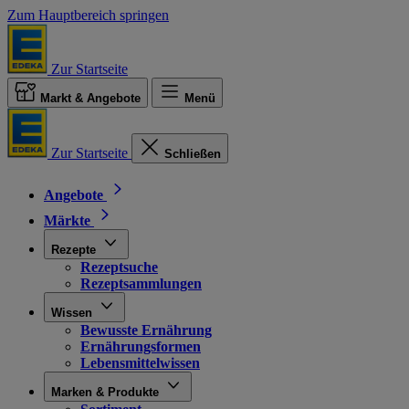
Zum Hauptbereich springen
Zur Startseite
Markt & Angebote
Menü
Zur Startseite
Schließen
Angebote
Märkte
Rezepte
Rezeptsuche
Rezeptsammlungen
Wissen
Bewusste Ernährung
Ernährungsformen
Lebensmittelwissen
Marken & Produkte