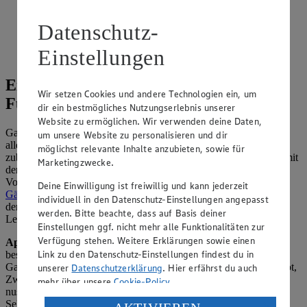
3 h 50 min.
Datenschutz-
Ernährungsweise
Einstellungen
Laktosefrei
Einfache Gans-Rezepte mit oder ohne
Wir setzen Cookies und andere Technologien ein, um
Füllung
dir ein bestmögliches Nutzungserlebnis unserer
Website zu ermöglichen. Wir verwenden deine Daten,
Gans-Rezepte ohne Füllung machen ansonsten wenig Arbeit, vor
um unsere Website zu personalisieren und dir
allem, wenn du bereits ausgenommene, küchenfertige Vögel
möglichst relevante Inhalte anzubieten, sowie für
zubereitest. Sind die Innereien noch dabei, kannst du sie einfach mit
Marketingzwecke.
der Gans im Bräter garen und für die Soße verwenden. Die
Vorgehensweise ist in unserem Rezept für einen
festlichen
Deine Einwilligung ist freiwillig und kann jederzeit
Gänsebraten
beschrieben. Oder du kochst separat eine Suppe mit
individuell in den Datenschutz-Einstellungen angepasst
dem Gänseklein. Auch als Zutat für die Füllung lassen sich Herz,
werden. Bitte beachte, dass auf Basis deiner
Leber, Nieren, Magen und Hals verwenden.
Einstellungen ggf. nicht mehr alle Funktionalitäten zur
Verfügung stehen. Weitere Erklärungen sowie einen
Apropos Füllung:
Wer dem Geflügel beim Geschmack eine
Link zu den Datenschutz-Einstellungen findest du in
besondere Note verleihen möchte, wählt ein Rezept für gefüllte
Gans. Als Zutaten kommen ganz klassisch eine Mischung aus Brot,
unserer
Datenschutzerklärung
. Hier erfährst du auch
Zwiebeln, Speck, Eiern und Kräutern infrage oder eine fruchtig-
mehr über unsere
Cookie-Policy
.
nussige Variante mit Semmelbröseln, Walnusskernen, Äpfeln,
Sellerie, Zwiebeln, Knoblauch und diversen Gewürzen. Letztere
Verarbeitung deiner personenbezogenen Daten in den