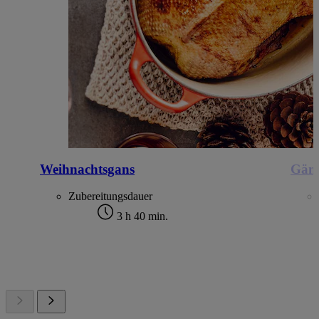
Weihnachtsgans
Gäns
Zubereitungsdauer
3 h 40 min.