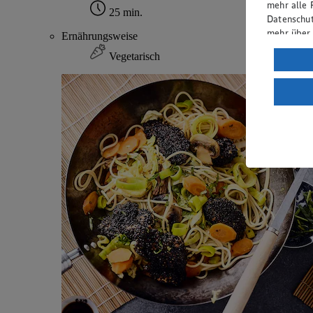
mehr alle 
25 min.
Datenschut
mehr über
Ernährungsweise
Vegetarisch
Verarbeit
Wenn du au
ein, dass 
einem nach
Risiko ein
Informatio