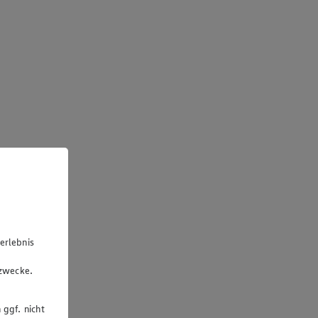
erlebnis
u
gzwecke.
 ggf. nicht