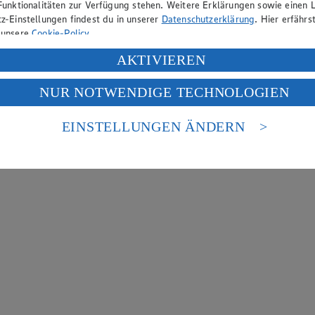
Funktionalitäten zur Verfügung stehen. Weitere Erklärungen sowie einen L
z-Einstellungen findest du in unserer
Datenschutzerklärung
. Hier erfährs
 unsere
Cookie-Policy
.
ung deiner personenbezogenen Daten in den USA durch Facebook und Yo
AKTIVIEREN
f „Aktivieren“ klickst, willigst du im Sinne des Art. 49 Abs. 1 Satz 1 lit
NUR NOTWENDIGE TECHNOLOGIEN
deine Daten in den USA verarbeitet werden. Der EuGH sieht die USA als 
 europäischen Standards nicht angemessenen Datenschutzniveau an. Es b
es Zugriffs durch US-amerikanische Behörden.
EINSTELLUNGEN ÄNDERN
nen zum Herausgeber der Seite findest du im
Impressum