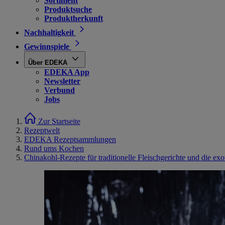
Sortiment
Produktsuche
Produktherkunft
Nachhaltigkeit
Gewinnspiele
Über EDEKA
EDEKA App
Newsletter
Verbund
Jobs
Zur Startseite
Rezeptwelt
EDEKA Rezeptsammlungen
Rund ums Kochen
Chinakohl-Rezepte für traditionelle Fleischgerichte und die ex