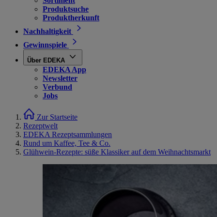
Sortiment
Produktsuche
Produktherkunft
Nachhaltigkeit
Gewinnspiele
Über EDEKA
EDEKA App
Newsletter
Verbund
Jobs
Zur Startseite
Rezeptwelt
EDEKA Rezeptsammlungen
Rund um Kaffee, Tee & Co.
Glühwein-Rezepte: süße Klassiker auf dem Weihnachtsmarkt