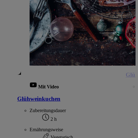
Glüh
Mit Video
Glühweinkuchen
Zubereitungsdauer
2 h
Ernährungsweise
Vegetarisch