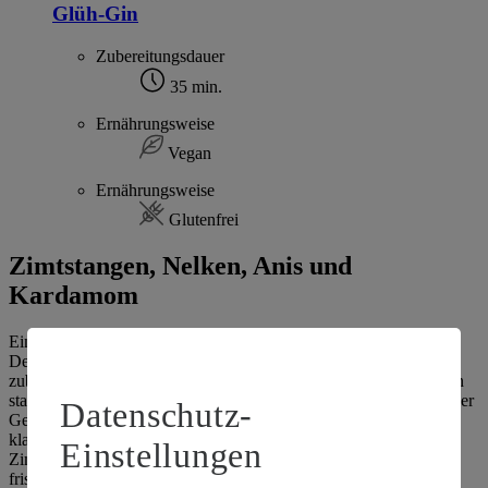
Glüh-Gin
Zubereitungsdauer
35 min.
Ernährungsweise
Vegan
Ernährungsweise
Glutenfrei
Zimtstangen, Nelken, Anis und
Kardamom
Einen klassischen Glühwein zaubern – das gelingt ganz einfach.
Denn das Getränk kann in nur wenigen Schritten zuhause selber
zubereitet werden. Der Vorteil dabei ist, dass du deinem Glühwein
statt einer fertigen Gewürzmischung genau so viel Süße, Säure oder
Datenschutz-
Gewürze hinzufügen kannst, wie du gerne möchtest. In einem
klassischen Glühwein findest du in der Regel Gewürznelken,
Einstellungen
Zimtstangen, Sternanis, Kardamom und einige Scheiben einer
frischen Bio-Orange. Neben diesen klassischen
Gewürzen für