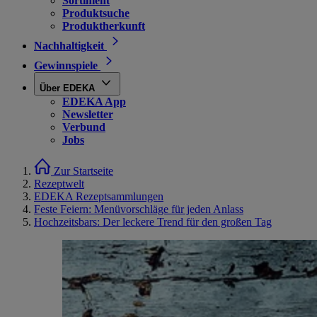
Sortiment
Produktsuche
Produktherkunft
Nachhaltigkeit
Gewinnspiele
Über EDEKA
EDEKA App
Newsletter
Verbund
Jobs
Zur Startseite
Rezeptwelt
EDEKA Rezeptsammlungen
Feste Feiern: Menüvorschläge für jeden Anlass
Hochzeitsbars: Der leckere Trend für den großen Tag