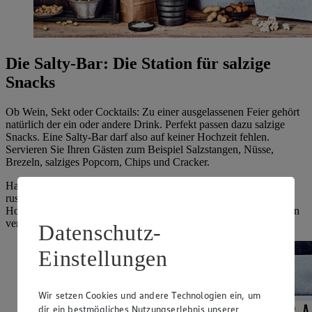
Die Salty-Bar: Die Station für salzige
Snacks
Ob Wein, Sekt oder Cocktails: Zu einer ausgelassenen Feier gehört
natürlich der ein oder andere Drink. Perfekt passen dazu salzige
Snacks. Eine Salty-Bar darf also auf keiner Hochzeit fehlen.
Servieren Sie Ihren Gästen zum Beispiel Salzstangen, Nüsse,
Brezeln, salziges Popcorn, Chips und Cracker.
Halten Sie die Deko für Ihre Salty-Bar am besten ländlich und
rustikal. Präsentieren Sie den Knabberspaß zum Beispiel auf
Holztischen, die mit Paletten und lustig beschriebenen Kreidetafeln
verziert werden.
Datenschutz-
Einstellungen
Wir setzen Cookies und andere Technologien ein, um
dir ein bestmögliches Nutzungserlebnis unserer