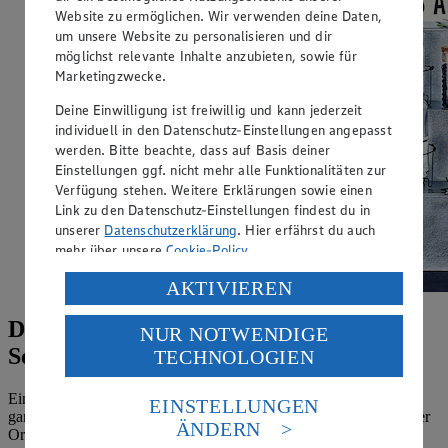
Website zu ermöglichen. Wir verwenden deine Daten,
um unsere Website zu personalisieren und dir
möglichst relevante Inhalte anzubieten, sowie für
Marketingzwecke.
Deine Einwilligung ist freiwillig und kann jederzeit
individuell in den Datenschutz-Einstellungen angepasst
werden. Bitte beachte, dass auf Basis deiner
Einstellungen ggf. nicht mehr alle Funktionalitäten zur
Verfügung stehen. Weitere Erklärungen sowie einen
Link zu den Datenschutz-Einstellungen findest du in
unserer
Datenschutzerklärung
. Hier erfährst du auch
mehr über unsere
Cookie-Policy
.
Verarbeitung deiner personenbezogenen Daten in den
AKTIVIEREN
USA durch Facebook und YouTube:
Die Gin-Bar: Die Gelegenheit zum
NUR NOTWENDIGE
Wenn du auf „Aktivieren“ klickst, willigst du im Sinne
Selber-Mixen
TECHNOLOGIEN
des Art. 49 Abs. 1 Satz 1 lit. a) DSGVO ein, dass deine
Daten in den USA verarbeitet werden. Der EuGH sieht
die USA als Land mit einem nach europäischen
Ein erfrischender Gin Tonic ist der ideale Party-Drink – und kann
EINSTELLUNGEN
ganz nach persönlichem Geschmack endlos verfeinert werden. Der
Standards nicht angemessenen Datenschutzniveau an.
ÄNDERN
Ort dafür: die Gin-Bar.
Es besteht das Risiko eines Zugriffs durch US-