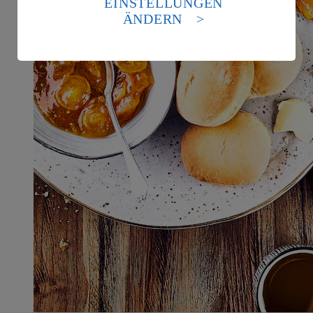
EINSTELLUNGEN
Standards nicht angemessenen Datenschutzniveau an.
ÄNDERN
Es besteht das Risiko eines Zugriffs durch US-
amerikanische Behörden.
Informationen zum Herausgeber der Seite findest du
im
Impressum