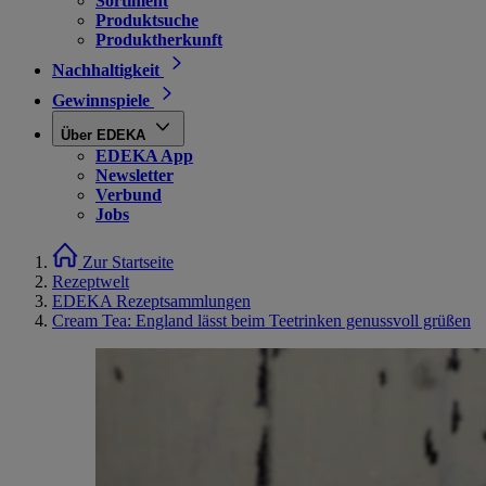
Sortiment
Produktsuche
Produktherkunft
Nachhaltigkeit
Gewinnspiele
Über EDEKA
EDEKA App
Newsletter
Verbund
Jobs
Zur Startseite
Rezeptwelt
EDEKA Rezeptsammlungen
Cream Tea: England lässt beim Teetrinken genussvoll grüßen