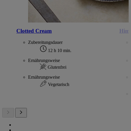
Clotted Cream
Him
Zubereitungsdauer
12 h 10 min.
Ernährungsweise
Glutenfrei
Ernährungsweise
Vegetarisch