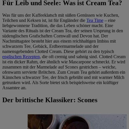
Für Leib und Seele: Was ist Cream Tea?
Was für uns der Kaffeeklatsch mit süßen Genüssen wie Kuchen,
Teilchen und Keksen ist, ist für Engländer die
Tea Time
– eine
liebgewonnene Tradition, die das Leben schöner macht. Eine
Variante des Rituals ist der Cream Tea, der seinen Ursprung in den
südenglischen Grafschaften Cornwall und Devon hat. Der
Nachmittagstee besteht hier aus einem reichhaltigen Imbiss mit
schwarzem Tee, Gebäck, Erdbeermarmelade und der
namensgebenden Clotted Cream. Diese gehört zu den typisch
englischen Rezepten
, die oft cremig und sahnig sind. Clotted Cream
ist ein dicker Rahm, der ähnlich wie Mascarpone schmeckt. Er wird
zusammen mit der Marmelade auf Scones gestrichen – weiche,
ofenwarm servierte Brötchen. Zum Cream Tea gehört außerdem ein
Kännchen schwarzer Tee, der frisch gebrüht und mit warmer Milch
getrunken wird. Als Sorte bietet sich beispielsweise ein kräftiger
Assamtee an.
Der brittische Klassiker: Scones