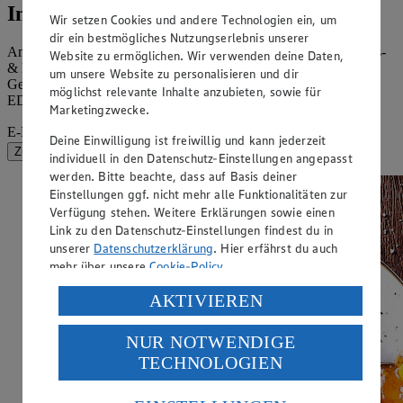
Immer auf dem neusten Stand
Wir setzen Cookies und andere Technologien ein, um
dir ein bestmögliches Nutzungserlebnis unserer
Angebote, leckere Rezeptideen für jeden Geschmack, Ernährungs-
Website zu ermöglichen. Wir verwenden deine Daten,
& Kochtipps sowie Informationen über unsere Produkte,
um unsere Website zu personalisieren und dir
Gewinnspiele & Bonusprogramme – das alles findest du im
möglichst relevante Inhalte anzubieten, sowie für
EDEKA Newsletter.
Marketingzwecke.
E-Mail-Adresse (Pflichtfeld)
Deine Einwilligung ist freiwillig und kann jederzeit
Zur Newsletter-Anmeldung
individuell in den Datenschutz-Einstellungen angepasst
werden. Bitte beachte, dass auf Basis deiner
Einstellungen ggf. nicht mehr alle Funktionalitäten zur
Verfügung stehen. Weitere Erklärungen sowie einen
Link zu den Datenschutz-Einstellungen findest du in
unserer
Datenschutzerklärung
. Hier erfährst du auch
mehr über unsere
Cookie-Policy
.
Verarbeitung deiner personenbezogenen Daten in den
AKTIVIEREN
USA durch Facebook und YouTube:
NUR NOTWENDIGE
Wenn du auf „Aktivieren“ klickst, willigst du im Sinne
TECHNOLOGIEN
des Art. 49 Abs. 1 Satz 1 lit. a) DSGVO ein, dass deine
Daten in den USA verarbeitet werden. Der EuGH sieht
die USA als Land mit einem nach europäischen